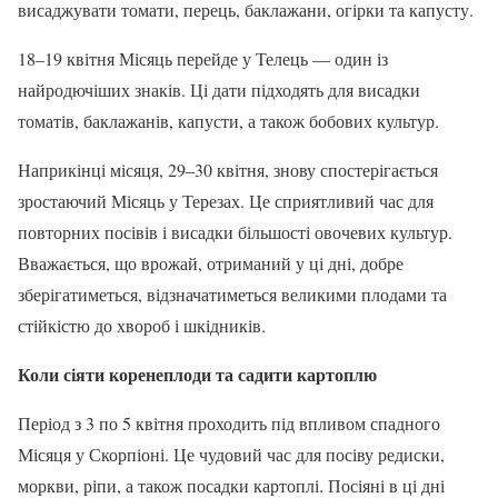
висаджувати томати, перець, баклажани, огірки та капусту.
18–19 квітня Місяць перейде у Телець — один із
найродючіших знаків. Ці дати підходять для висадки
томатів, баклажанів, капусти, а також бобових культур.
Наприкінці місяця, 29–30 квітня, знову спостерігається
зростаючий Місяць у Терезах. Це сприятливий час для
повторних посівів і висадки більшості овочевих культур.
Вважається, що врожай, отриманий у ці дні, добре
зберігатиметься, відзначатиметься великими плодами та
стійкістю до хвороб і шкідників.
Коли сіяти коренеплоди та садити картоплю
Період з 3 по 5 квітня проходить під впливом спадного
Місяця у Скорпіоні. Це чудовий час для посіву редиски,
моркви, ріпи, а також посадки картоплі. Посіяні в ці дні