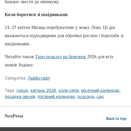
бажано звести до мінімуму.
Коли боротися зі шкідниками
24–25 квітня Місяць перебуватиме у знаку Лева. Ці дні
вважаються підходящими для обробки рослин і боротьби зі
шкідниками.
Читайте також
Таро-розклад на березень
2026 для всіх
знаків Зодіаку.
Categories:
Лайфстайл
Tags:
город
,
квітень 2026
,
коли сіяти
,
місячний календар
,
посадка овочів
,
посівний календар
,
розсада
,
сад
NexPress
Back to top