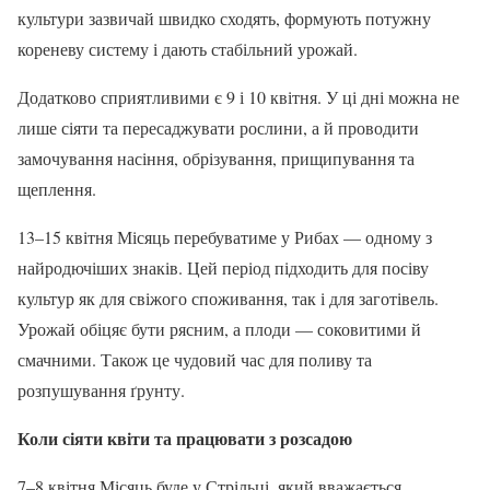
культури зазвичай швидко сходять, формують потужну
кореневу систему і дають стабільний урожай.
Додатково сприятливими є 9 і 10 квітня. У ці дні можна не
лише сіяти та пересаджувати рослини, а й проводити
замочування насіння, обрізування, прищипування та
щеплення.
13–15 квітня Місяць перебуватиме у Рибах — одному з
найродючіших знаків. Цей період підходить для посіву
культур як для свіжого споживання, так і для заготівель.
Урожай обіцяє бути рясним, а плоди — соковитими й
смачними. Також це чудовий час для поливу та
розпушування ґрунту.
Коли сіяти квіти та працювати з розсадою
7–8 квітня Місяць буде у Стрільці, який вважається