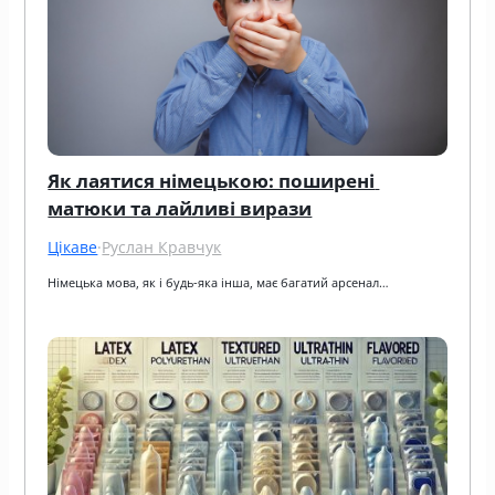
Як лаятися німецькою: поширені 
матюки та лайливі вирази
Цікаве
·
Руслан Кравчук
Німецька мова, як і будь-яка інша, має багатий арсенал…