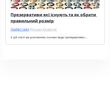
Презервативи які існують та як обрати 
правильний розмір
Лайфстайл
·
Руслан Кравчук
У цій статті ми розглянемо основні види презервативів і…