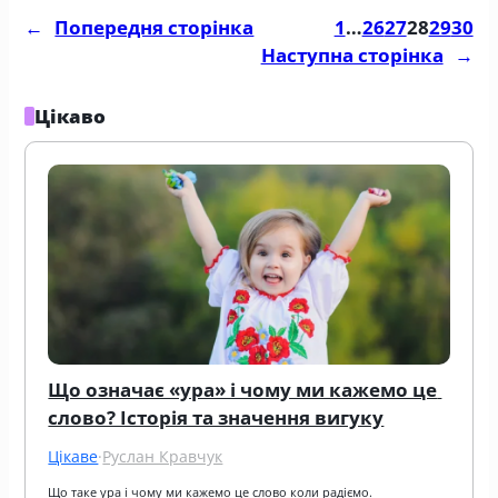
←
Попередня сторінка
1
…
26
27
28
29
30
Наступна сторінка
→
Цікаво
Що означає «ура» і чому ми кажемо це 
слово? Історія та значення вигуку
Цікаве
·
Руслан Кравчук
Що таке ура і чому ми кажемо це слово коли радіємо.