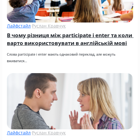
Лайфстайл
·
Руслан Кравчук
В чому різниця між participate і enter та коли 
варто використовувати в англійській мові
Слова participate і enter мають однаковий переклад, але можуть 
вживатися…
Лайфстайл
·
Руслан Кравчук