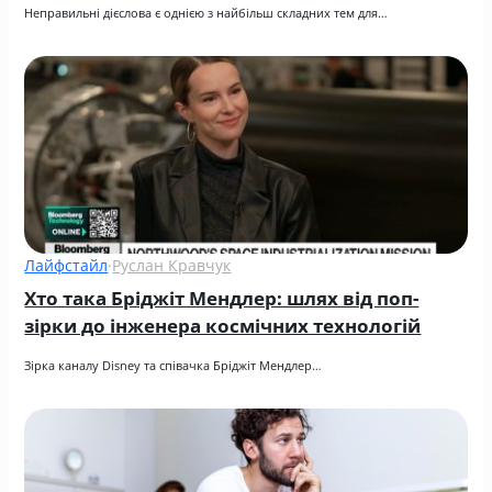
Неправильні дієслова є однією з найбільш складних тем для…
Лайфстайл
·
Руслан Кравчук
Хто така Бріджіт Мендлер: шлях від поп-
зірки до інженера космічних технологій
Зірка каналу Disney та співачка Бріджіт Мендлер…