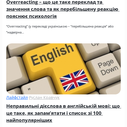
Overreacting – що це таке переклад та 
значення слова та як перебільшену реакцію 
пояснює психологія
“Overreacting” (у перекладі українською – “перебільшена реакція” або 
“надмірна…
Лайфстайл
·
Руслан Кравчук
Неправильні дієслова в англійській мові: що 
це таке, як запам’ятати і список зі 100 
найпопулярніших