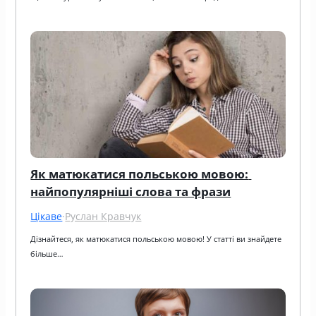
Як матюкатися польською мовою: 
найпопулярніші слова та фрази
Цікаве
·
Руслан Кравчук
Дізнайтеся, як матюкатися польською мовою! У статті ви знайдете 
більше…