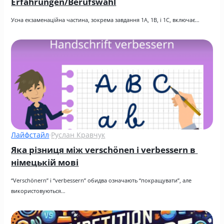
Erfahrungen/Berufswahl
Усна екзаменаційна частина, зокрема завдання 1A, 1B, і 1C, включає…
Лайфстайл
·
Руслан Кравчук
Яка різниця між verschönen і verbessern в 
німецькій мові
“Verschönern” і “verbessern” обидва означають “покращувати”, але 
використовуються…