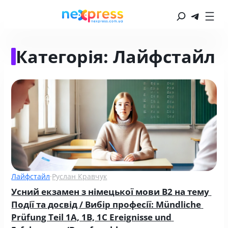
Категорія:
Лайфстайл
Лайфстайл
·
Руслан Кравчук
Усний екзамен з німецької мови B2 на тему 
Події та досвід / Вибір професії: Mündliche 
Prüfung Teil 1A, 1B, 1C Ereignisse und 