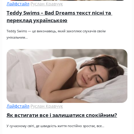
Лайфстайл
·
Руслан Кравчук
Teddy Swims – Bad Dreams текст пісні та 
переклад українською
Teddy Swims — це виконавець, який захоплює слухачів своїм 
унікальним…
Лайфстайл
·
Руслан Кравчук
Як встигати все і залишатися спокійним?
У сучасному світі, де швидкість життя постійно зростає, все…