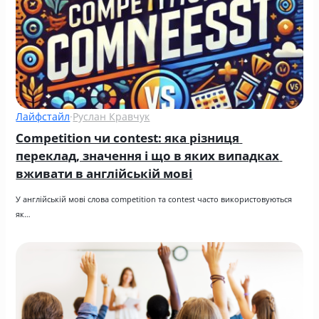
Лайфстайл
·
Руслан Кравчук
Competition чи contest: яка різниця 
переклад, значення і що в яких випадках 
вживати в англійській мові
У англійській мові слова competition та contest часто використовуються 
як…