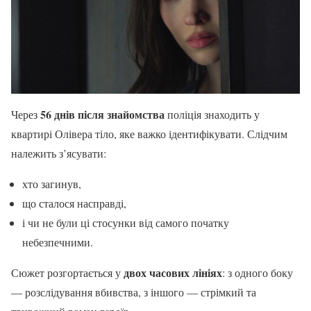
56 днів після знайомства
Через
поліція знаходить у
квартирі Олівера тіло, яке важко ідентифікувати. Слідчим
належить з’ясувати:
хто загинув,
що сталося насправді,
і чи не були ці стосунки від самого початку
небезпечними.
двох часових лініях
Сюжет розгортається у
: з одного боку
— розслідування вбивства, з іншого — стрімкий та