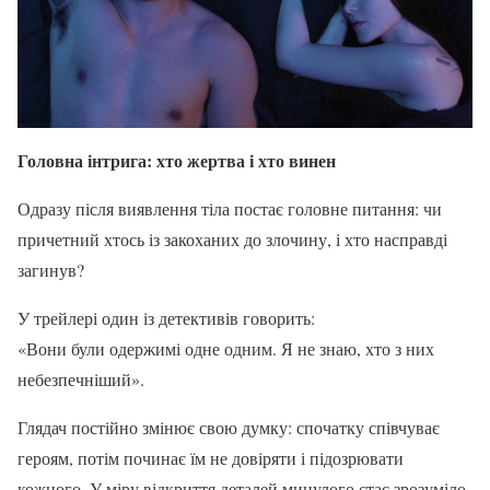
Головна інтрига: хто жертва і хто винен
Одразу після виявлення тіла постає головне питання: чи
причетний хтось із закоханих до злочину, і хто насправді
загинув?
У трейлері один із детективів говорить:
«Вони були одержимі одне одним. Я не знаю, хто з них
небезпечніший».
Глядач постійно змінює свою думку: спочатку співчуває
героям, потім починає їм не довіряти і підозрювати
кожного. У міру відкриття деталей минулого стає зрозуміло,