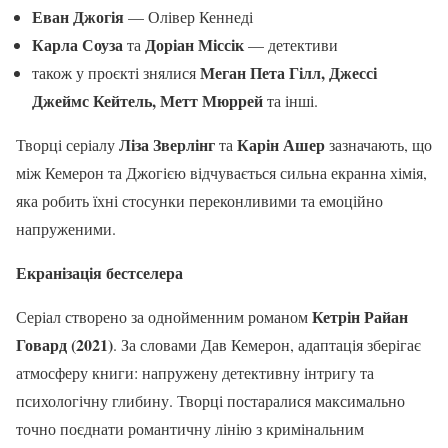
Еван Джогія
— Олівер Кеннеді
Карла Соуза
Доріан Міссік
та
— детективи
Меган Пета Гілл, Джессі
також у проєкті знялися
Джеймс Кейтель, Метт Мюррей
та інші.
Ліза Зверлінг
Карін Ашер
Творці серіалу
та
зазначають, що
між Кемерон та Джогією відчувається сильна екранна хімія,
яка робить їхні стосунки переконливими та емоційно
напруженими.
Екранізація бестселера
Кетрін Райан
Серіал створено за однойменним романом
Говард (2021)
. За словами Дав Кемерон, адаптація зберігає
атмосферу книги: напружену детективну інтригу та
психологічну глибину. Творці постаралися максимально
точно поєднати романтичну лінію з кримінальним