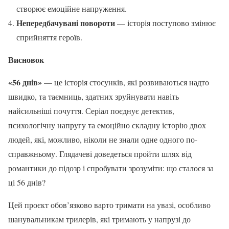
створює емоційне напруження.
Непередбачувані повороти
— історія поступово змінює
сприйняття героїв.
Висновок
«56 днів»
— це історія стосунків, які розвиваються надто
швидко, та таємниць, здатних зруйнувати навіть
найсильніші почуття. Серіал поєднує детектив,
психологічну напругу та емоційно складну історію двох
людей, які, можливо, ніколи не знали одне одного по-
справжньому. Глядачеві доведеться пройти шлях від
романтики до підозр і спробувати зрозуміти: що сталося за
ці 56 днів?
Цей проєкт обов’язково варто тримати на увазі, особливо
шанувальникам трилерів, які тримають у напрузі до