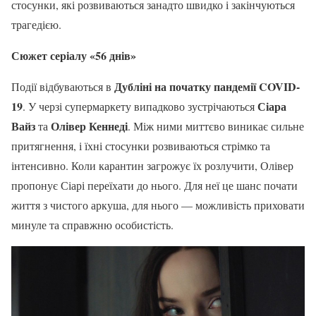
стосунки, які розвиваються занадто швидко і закінчуються
трагедією.
Сюжет серіалу «56 днів»
Дубліні на початку пандемії COVID-
Події відбуваються в
19
Сіара
. У черзі супермаркету випадково зустрічаються
Вайз
Олівер Кеннеді
та
. Між ними миттєво виникає сильне
притягнення, і їхні стосунки розвиваються стрімко та
інтенсивно. Коли карантин загрожує їх розлучити, Олівер
пропонує Сіарі переїхати до нього. Для неї це шанс почати
життя з чистого аркуша, для нього — можливість приховати
минуле та справжню особистість.