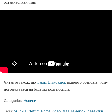
останньої хвилини.
Читайте також, що
Тарас Цимбалюк
відверто розповів, чому
погоджувався на будь-які ролі поспіль.
Categories:
Новини
Tags:
56 днів
,
Netflix
,
Prime Video
,
Дав Кемерон
,
детектив
,