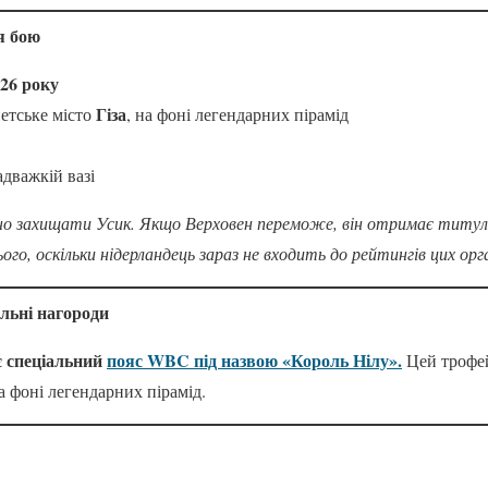
я бою
026 року
Гіза
етське місто
, на фоні легендарних пірамід
дважкій вазі
но захищати Усик. Якщо Верховен переможе, він отримає тит
ого, оскільки нідерландець зараз не входить до рейтингів цих орга
альні нагороди
 спеціальний
пояс WBC під назвою «Король Нілу».
Цей трофе
а фоні легендарних пірамід.