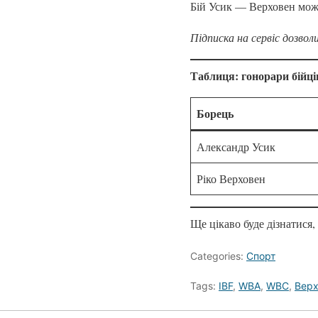
Бій Усик — Верховен мож
Підписка на сервіс дозвол
Таблиця: гонорари бійці
Борець
Александр Усик
Ріко Верховен
Ще цікаво буде дізнатися
Categories:
Спорт
Tags:
IBF
,
WBA
,
WBC
,
Верх