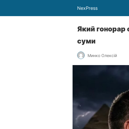
NexPress
Який гонорар о
суми
Минко Олексій