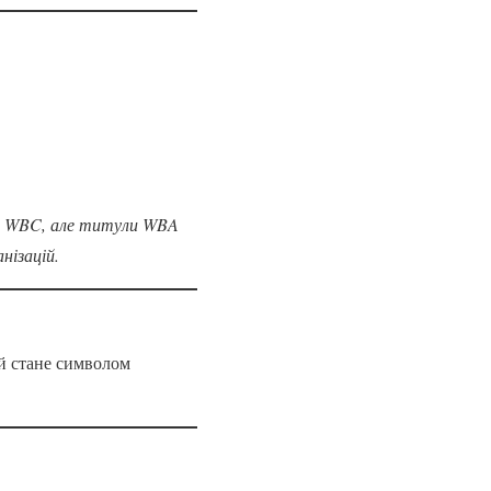
ул WBC, але титули WBA
нізацій.
й стане символом