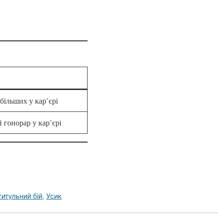
більших у кар’єрі
 гонорар у кар’єрі
титульний бій
,
Усик