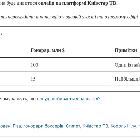
онлайн на платформі Київстар ТВ
на буде дивитися
.
ить переглядати трансляцію у високій якості та в прямому ефірі.
в
Гонорар, млн $
Примітки
100
Один із най
15
Найбільший
, чому кажуть, що
посуд розбивається на щастя?
овен
,
Гіза
,
гонорари боксерів
,
Єгипет
,
Київстар ТВ
,
Король Нілу
,