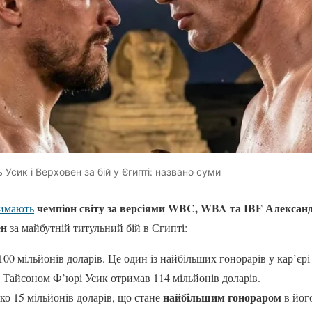
Усик і Верховен за бій у Єгипті: названо суми
чемпіон світу за версіями WBC, WBA та IBF Алексан
римають
ен
за майбутній титульний бій в Єгипті:
00 мільйонів доларів. Це один із найбільших гонорарів у кар’єрі
з Тайсоном Ф’юрі Усик отримав 114 мільйонів доларів.
найбільшим гонораром
о 15 мільйонів доларів, що стане
в його