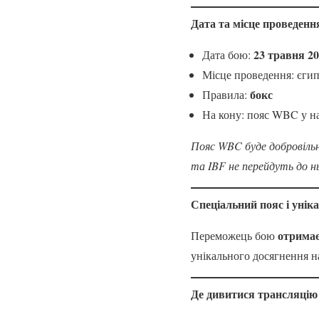
Дата та місце проведенн
23 травня 2
Дата бою:
Місце проведення: єгип
бокс
Правила:
На кону: пояс WBC у на
Пояс WBC буде добровіль
та IBF не перейдуть до нь
Спеціальний пояс і унік
отримає
Переможець бою
унікального досягнення н
Де дивитися трансляцію