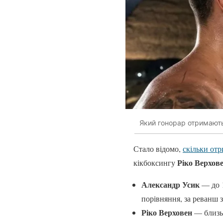
Який гонорар отримають 
Стало відомо,
скільки от
Ріко Верхов
кікбоксингу
Александр Усик
— до 1
порівняння, за реванш 
Ріко Верховен
— близьк