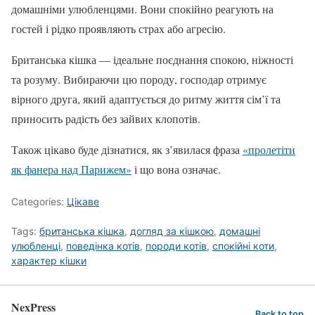
домашніми улюбленцями. Вони спокійно реагують на
гостей і рідко проявляють страх або агресію.
Британська кішка — ідеальне поєднання спокою, ніжності
та розуму. Вибираючи цю породу, господар отримує
вірного друга, який адаптується до ритму життя сім’ї та
приносить радість без зайвих клопотів.
Також цікаво буде дізнатися, як з’явилася фраза
«пролетіти
як фанера над Парижем»
і що вона означає.
Categories:
Цікаве
Tags:
британська кішка
,
догляд за кішкою
,
домашні
улюбленці
,
поведінка котів
,
породи котів
,
спокійні коти
,
характер кішки
NexPress
Back to top