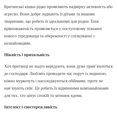
Британські кішки рідко проявляють надмірну активність або
агресію. Вони добре ладнають із дітьми та іншими
тваринами, що робить їх ідеальними для родин. Їхня
врівноваженість проявляється у поступовому пізнанні
нового середовища та обережності у спілкуванні з
незнайомцями.
Ніжність і прихильність
Хоч британці не надто вередують, вони дуже прив’язуються
до господаря. Люблять проводити час поруч із людиною,
ніжно муркочуть і насолоджуються обіймами, проте не
нав’язують себе. Це робить їх відмінними компаньйонами
для тих, хто цінує спокій та затишок вдома.
Інтелект і спостережливість