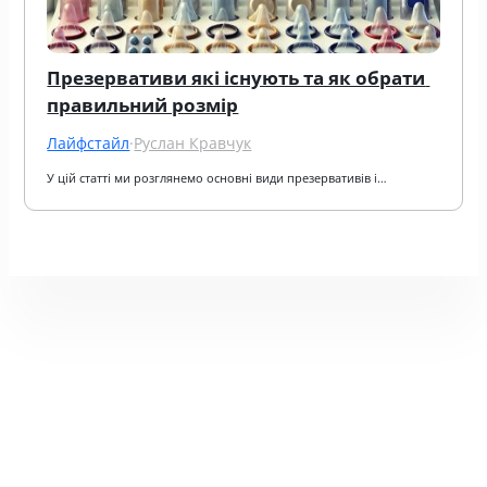
Презервативи які існують та як обрати 
правильний розмір
Лайфстайл
·
Руслан Кравчук
У цій статті ми розглянемо основні види презервативів і…