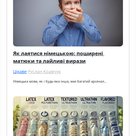
Як лаятися німецькою: поширені 
матюки та лайливі вирази
Цікаве
·
Руслан Кравчук
Німецька мова, як і будь-яка інша, має багатий арсенал…