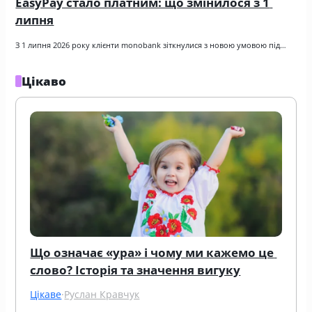
EasyPay стало платним: що змінилося з 1 
липня
З 1 липня 2026 року клієнти monobank зіткнулися з новою умовою під…
Цікаво
Що означає «ура» і чому ми кажемо це 
слово? Історія та значення вигуку
Цікаве
·
Руслан Кравчук