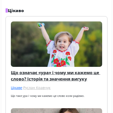
Цікаво
Що означає «ура» і чому ми кажемо це 
слово? Історія та значення вигуку
Цікаве
·
Руслан Кравчук
Що таке ура і чому ми кажемо це слово коли радіємо.