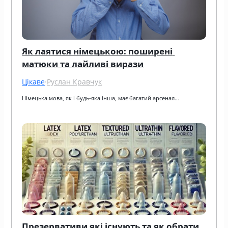
Як лаятися німецькою: поширені 
матюки та лайливі вирази
Цікаве
·
Руслан Кравчук
Німецька мова, як і будь-яка інша, має багатий арсенал…
Презервативи які існують та як обрати 