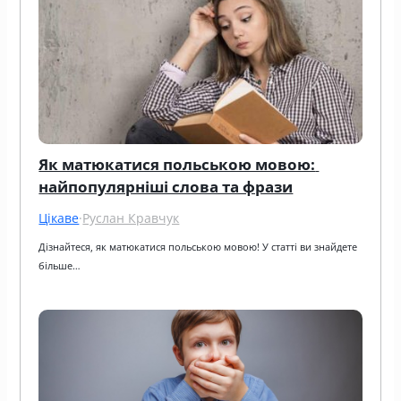
Як матюкатися польською мовою: 
найпопулярніші слова та фрази
Цікаве
·
Руслан Кравчук
Дізнайтеся, як матюкатися польською мовою! У статті ви знайдете 
більше…