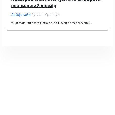
правильний розмір
Лайфстайл
·
Руслан Кравчук
У цій статті ми розглянемо основні види презервативів і…