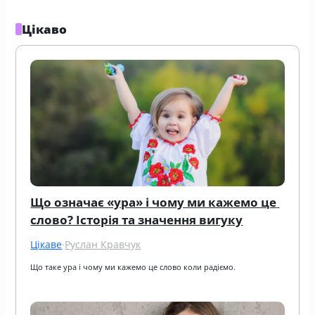
Цікаво
Що означає «ура» і чому ми кажемо це 
слово? Історія та значення вигуку
Цікаве
·
Руслан Кравчук
Що таке ура і чому ми кажемо це слово коли радіємо.