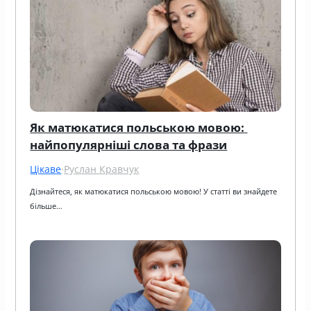
Як матюкатися польською мовою: 
найпопулярніші слова та фрази
Цікаве
·
Руслан Кравчук
Дізнайтеся, як матюкатися польською мовою! У статті ви знайдете 
більше…