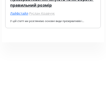
правильний розмір
Лайфстайл
·
Руслан Кравчук
У цій статті ми розглянемо основні види презервативів і…