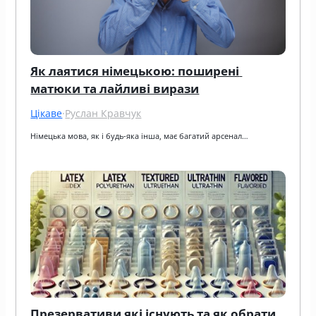
Як лаятися німецькою: поширені 
матюки та лайливі вирази
Цікаве
·
Руслан Кравчук
Німецька мова, як і будь-яка інша, має багатий арсенал…
Презервативи які існують та як обрати 