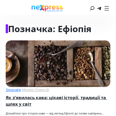
Позначка:
Ефіопія
Здоров’я
·
Минко Олексій
Як зʼявилась кава: цікаві історії, традиції та 
шлях у світ
Дізнайтеся про історію кави — від легенд Ефіопії до появи кав’ярень…