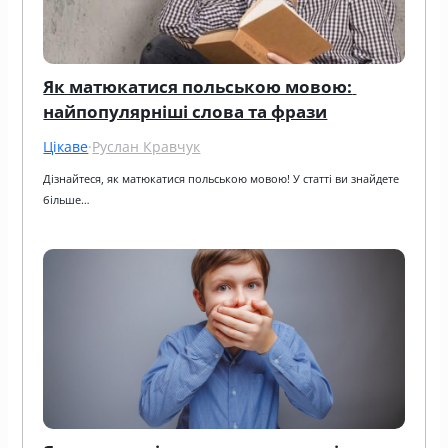
Як матюкатися польською мовою: 
найпопулярніші слова та фрази
Цікаве
·
Руслан Кравчук
Дізнайтеся, як матюкатися польською мовою! У статті ви знайдете 
більше…