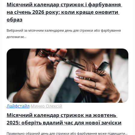
Місячний календар стрижок і фарбування 
на січень 2026 року: коли краще оновити 
образ
Вибраний за місячним календарем день для стрижки або фарбування 
допомагає…
Лайфстайл
·
Минко Олексій
Місячний календар стрижок на жовтень 
2025: оберіть вдалий час для нової зачіски
Правильно обраний день для стрижки або фарбування може підвищити…