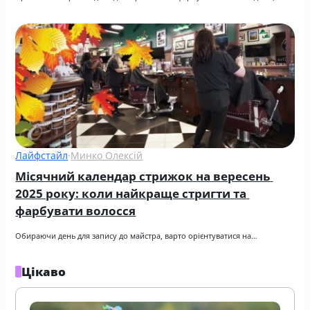
Лайфстайл
·
Минко Олексій
Місячний календар стрижок на вересень 
2025 року: коли найкраще стригти та 
фарбувати волосся
Обираючи день для запису до майстра, варто орієнтуватися на…
Цікаво