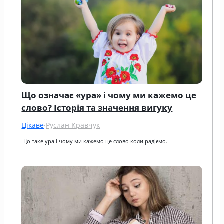
Що означає «ура» і чому ми кажемо це 
слово? Історія та значення вигуку
Цікаве
·
Руслан Кравчук
Що таке ура і чому ми кажемо це слово коли радіємо.