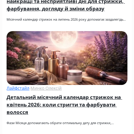
найкращі та несприятливі дні для стрижки, 
фарбування, догляду й зміни образу
Місячний календар стрижок на липень 2026 року допомагає заздалегідь…
Лайфстайл
·
Минко Олексій
Детальний місячний календар стрижок на 
квітень 2026: коли стригти та фарбувати 
волосся
Фази Місяця допомагають обрати оптимальну дату для стрижки,…