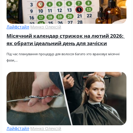
Лайфстайл
·
Минко Олексій
Місячний календар стрижок на лютий 2026: 
як обрати ідеальний день для зачіски
Під час планування процедур для волосся багато хто враховує місячні 
фази,…
Лайфстайл
·
Минко Олексій