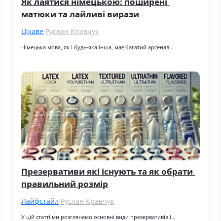
Як лаятися німецькою: поширені 
матюки та лайливі вирази
Цікаве
·
Руслан Кравчук
Німецька мова, як і будь-яка інша, має багатий арсенал…
Презервативи які існують та як обрати 
правильний розмір
Лайфстайл
·
Руслан Кравчук
У цій статті ми розглянемо основні види презервативів і…