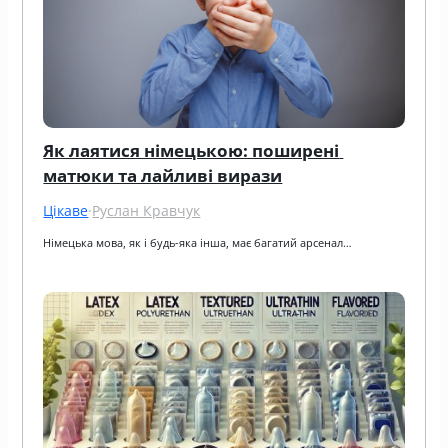
Як лаятися німецькою: поширені 
матюки та лайливі вирази
Цікаве
·
Руслан Кравчук
Німецька мова, як і будь-яка інша, має багатий арсенал…