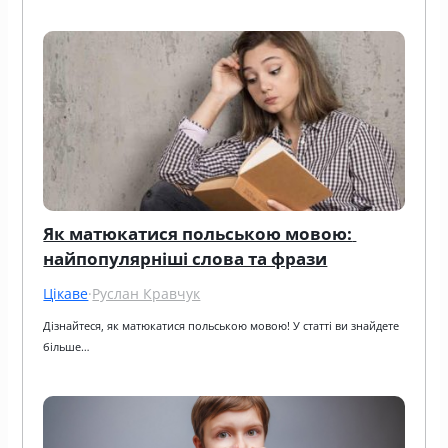
Як матюкатися польською мовою: 
найпопулярніші слова та фрази
Цікаве
·
Руслан Кравчук
Дізнайтеся, як матюкатися польською мовою! У статті ви знайдете 
більше…