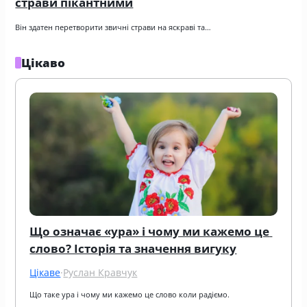
страви пікантними
Він здатен перетворити звичні страви на яскраві та…
Цікаво
Що означає «ура» і чому ми кажемо це 
слово? Історія та значення вигуку
Цікаве
·
Руслан Кравчук
Що таке ура і чому ми кажемо це слово коли радіємо.