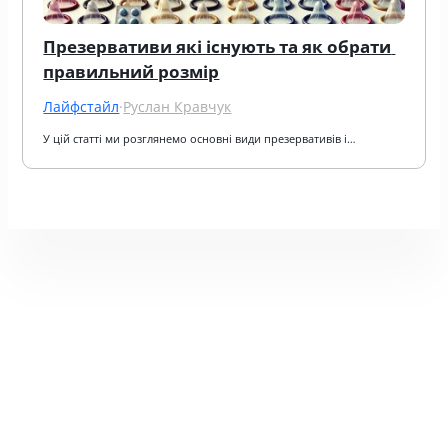
Презервативи які існують та як обрати 
правильний розмір
Лайфстайл
·
Руслан Кравчук
У цій статті ми розглянемо основні види презервативів і…