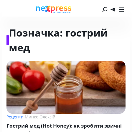
Позначка:
гострий
мед
Рецепти
·
Минко Олексій
Гострий мед (Hot Honey): як зробити звичні 