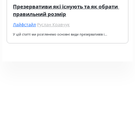
Презервативи які існують та як обрати 
правильний розмір
Лайфстайл
·
Руслан Кравчук
У цій статті ми розглянемо основні види презервативів і…