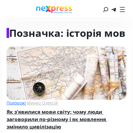
Позначка:
історія мов
Подорожі
·
Минко Олексій
Як з’явилися мови світу: чому люди 
заговорили по-різному і як мовлення 
змінило цивілізацію