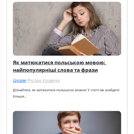
Як матюкатися польською мовою: 
найпопулярніші слова та фрази
Цікаве
·
Руслан Кравчук
Дізнайтеся, як матюкатися польською мовою! У статті ви знайдете 
більше…