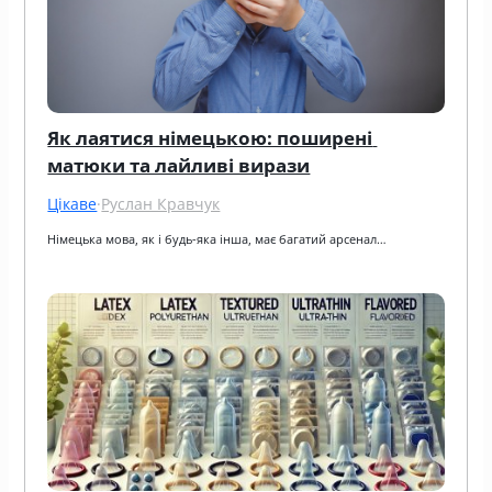
Як лаятися німецькою: поширені 
матюки та лайливі вирази
Цікаве
·
Руслан Кравчук
Німецька мова, як і будь-яка інша, має багатий арсенал…