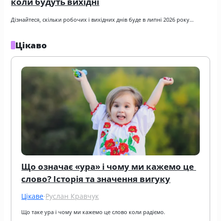
коли будуть вихідні
Дізнайтеся, скільки робочих і вихідних днів буде в липні 2026 року…
Цікаво
Що означає «ура» і чому ми кажемо це 
слово? Історія та значення вигуку
Цікаве
·
Руслан Кравчук
Що таке ура і чому ми кажемо це слово коли радіємо.