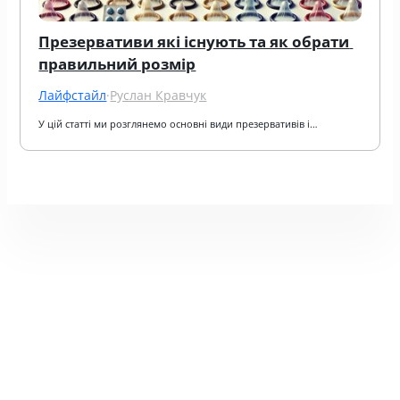
Презервативи які існують та як обрати 
правильний розмір
Лайфстайл
·
Руслан Кравчук
У цій статті ми розглянемо основні види презервативів і…