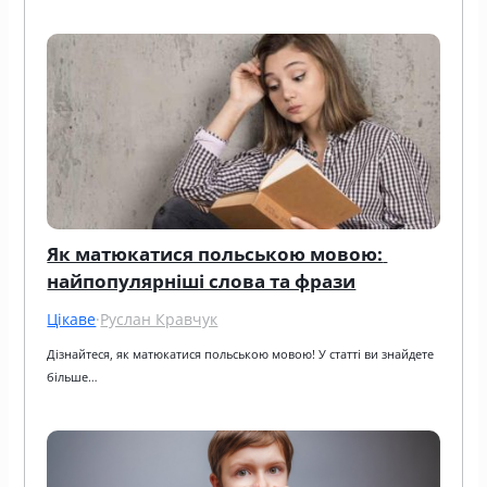
Як матюкатися польською мовою: 
найпопулярніші слова та фрази
Цікаве
·
Руслан Кравчук
Дізнайтеся, як матюкатися польською мовою! У статті ви знайдете 
більше…