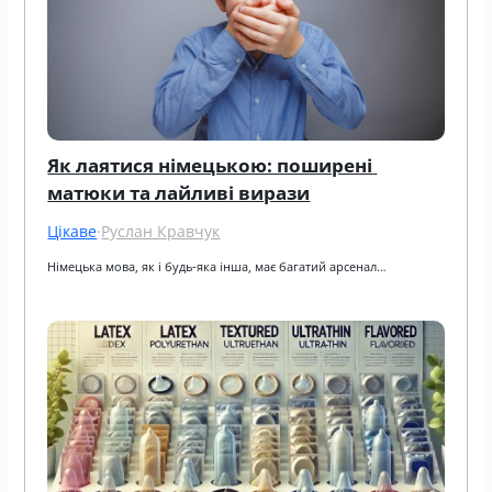
Як лаятися німецькою: поширені 
матюки та лайливі вирази
Цікаве
·
Руслан Кравчук
Німецька мова, як і будь-яка інша, має багатий арсенал…