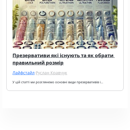
Презервативи які існують та як обрати 
правильний розмір
Лайфстайл
·
Руслан Кравчук
У цій статті ми розглянемо основні види презервативів і…