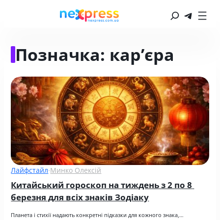
Позначка:
кар’єра
Лайфстайл
·
Минко Олексій
Китайський гороскоп на тиждень з 2 по 8 
березня для всіх знаків Зодіаку
Планета і стихії надають конкретні підказки для кожного знака,…