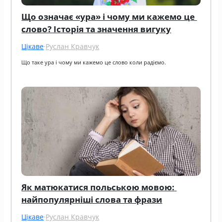
Що означає «ура» і чому ми кажемо це 
слово? Історія та значення вигуку
Цікаве
·
Руслан Кравчук
Що таке ура і чому ми кажемо це слово коли радіємо.
Як матюкатися польською мовою: 
найпопулярніші слова та фрази
Цікаве
·
Руслан Кравчук