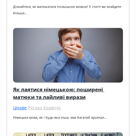
Дізнайтеся, як матюкатися польською мовою! У статті ви знайдете 
більше…
Як лаятися німецькою: поширені 
матюки та лайливі вирази
Цікаве
·
Руслан Кравчук
Німецька мова, як і будь-яка інша, має багатий арсенал…