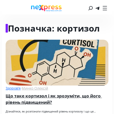
Позначка:
кортизол
Здоров’я
·
Минко Олексій
Що таке кортизол і як зрозуміти, що його 
рівень підвищений?
Дізнайтеся, як розпізнати підвищений рівень кортизолу і що це…