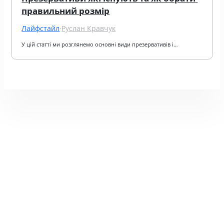
правильний розмір
Лайфстайл
·
Руслан Кравчук
У цій статті ми розглянемо основні види презервативів і…