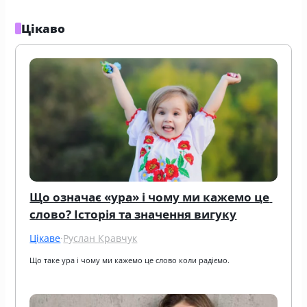
Цікаво
Що означає «ура» і чому ми кажемо це 
слово? Історія та значення вигуку
Цікаве
·
Руслан Кравчук
Що таке ура і чому ми кажемо це слово коли радіємо.