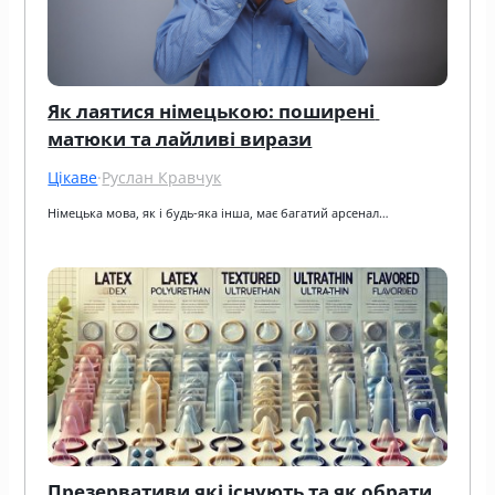
Як лаятися німецькою: поширені 
матюки та лайливі вирази
Цікаве
·
Руслан Кравчук
Німецька мова, як і будь-яка інша, має багатий арсенал…
Презервативи які існують та як обрати 