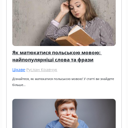
Як матюкатися польською мовою: 
найпопулярніші слова та фрази
Цікаве
·
Руслан Кравчук
Дізнайтеся, як матюкатися польською мовою! У статті ви знайдете 
більше…