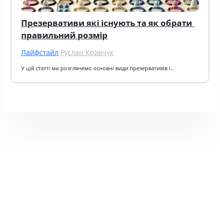
Презервативи які існують та як обрати 
правильний розмір
Лайфстайл
·
Руслан Кравчук
У цій статті ми розглянемо основні види презервативів і…