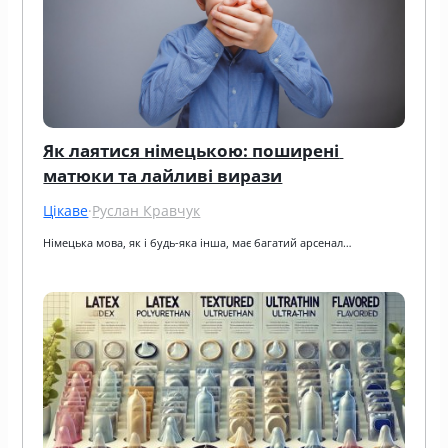
Як лаятися німецькою: поширені 
матюки та лайливі вирази
Цікаве
·
Руслан Кравчук
Німецька мова, як і будь-яка інша, має багатий арсенал…