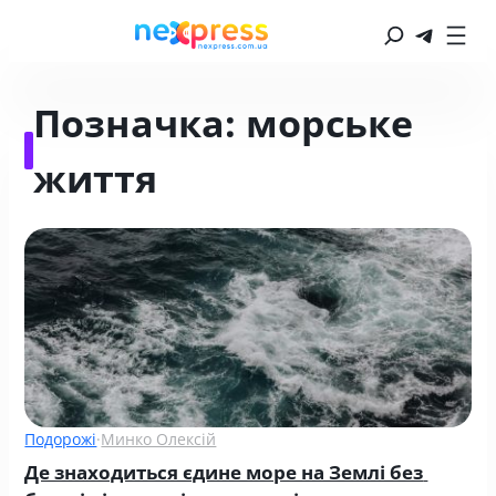
Позначка:
морське
життя
Подорожі
·
Минко Олексій
Де знаходиться єдине море на Землі без 