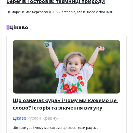
берегів і островів: таємниці природи
Це море не має берегової лінії чи островів, але в нього є своє ім’я.
Цікаво
Що означає «ура» і чому ми кажемо це 
слово? Історія та значення вигуку
Цікаве
·
Руслан Кравчук
Що таке ура і чому ми кажемо це слово коли радіємо.