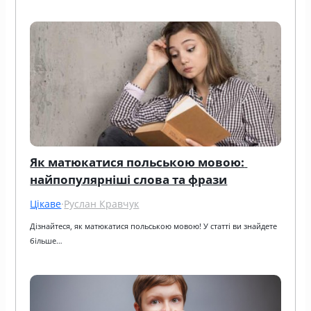
Як матюкатися польською мовою: 
найпопулярніші слова та фрази
Цікаве
·
Руслан Кравчук
Дізнайтеся, як матюкатися польською мовою! У статті ви знайдете 
більше…