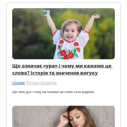
Що означає «ура» і чому ми кажемо це 
слово? Історія та значення вигуку
Цікаве
·
Руслан Кравчук
Що таке ура і чому ми кажемо це слово коли радіємо.