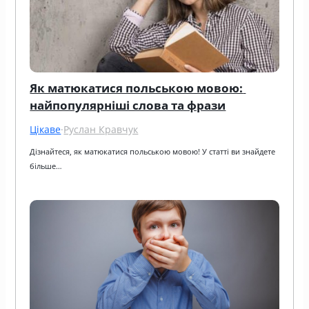
Як матюкатися польською мовою: 
найпопулярніші слова та фрази
Цікаве
·
Руслан Кравчук
Дізнайтеся, як матюкатися польською мовою! У статті ви знайдете 
більше…