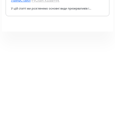
Лайфстайл
·
Руслан Кравчук
У цій статті ми розглянемо основні види презервативів і…