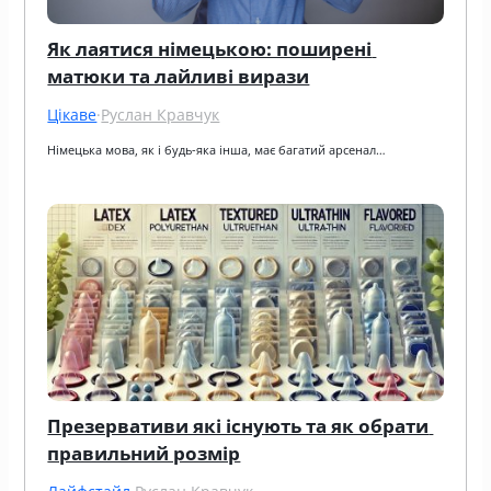
Як лаятися німецькою: поширені 
матюки та лайливі вирази
Цікаве
·
Руслан Кравчук
Німецька мова, як і будь-яка інша, має багатий арсенал…
Презервативи які існують та як обрати 
правильний розмір