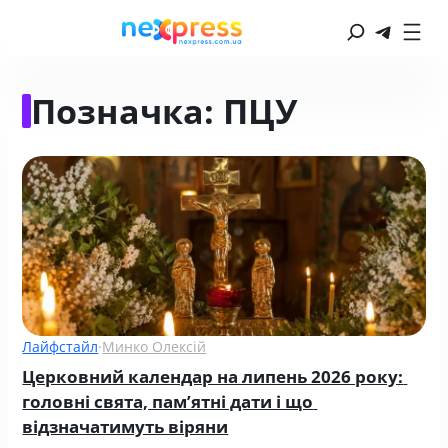
Позначка:
ПЦУ
Лайфстайл
·
Минко Олексій
Церковний календар на липень 2026 року: 
головні свята, пам’ятні дати і що 
відзначатимуть віряни