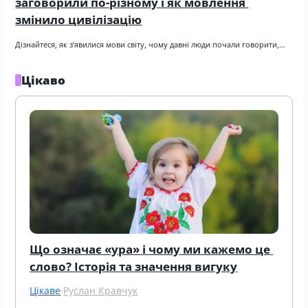
заговорили по-різному і як мовлення 
змінило цивілізацію
Дізнайтеся, як з’явилися мови світу, чому давні люди почали говорити,…
Цікаво
Що означає «ура» і чому ми кажемо це 
слово? Історія та значення вигуку
Цікаве
·
Руслан Кравчук