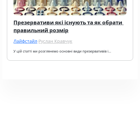
Презервативи які існують та як обрати 
правильний розмір
Лайфстайл
·
Руслан Кравчук
У цій статті ми розглянемо основні види презервативів і…