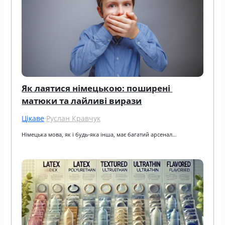
Як лаятися німецькою: поширені 
матюки та лайливі вирази
Цікаве
·
Руслан Кравчук
Німецька мова, як і будь-яка інша, має багатий арсенал…