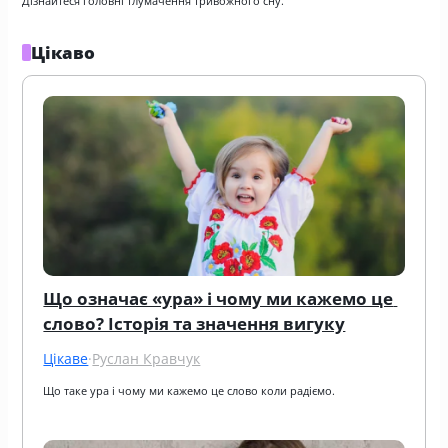
Дізнайтеся головні тлумачення тривожного сну.
Цікаво
Що означає «ура» і чому ми кажемо це 
слово? Історія та значення вигуку
Цікаве
·
Руслан Кравчук
Що таке ура і чому ми кажемо це слово коли радіємо.