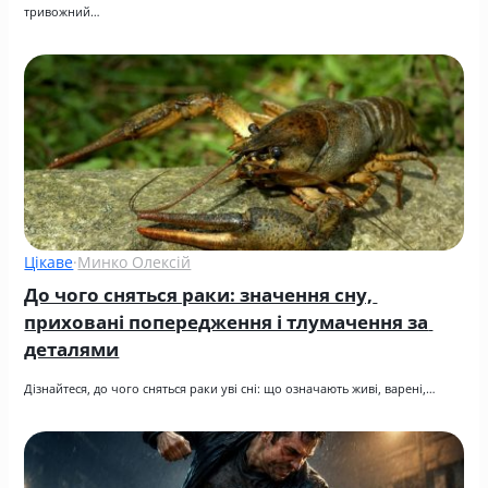
тривожний…
Цікаве
·
Минко Олексій
До чого сняться раки: значення сну, 
приховані попередження і тлумачення за 
деталями
Дізнайтеся, до чого сняться раки уві сні: що означають живі, варені,…