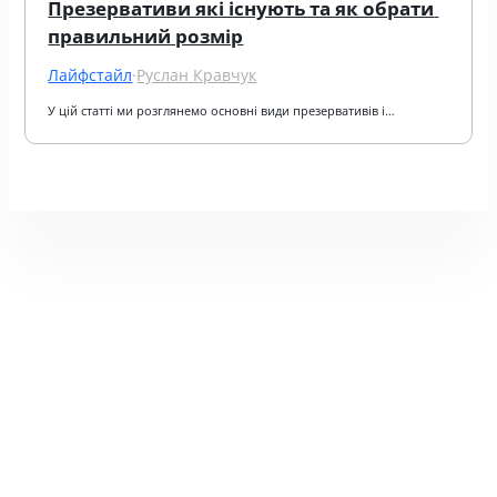
Презервативи які існують та як обрати 
правильний розмір
Лайфстайл
·
Руслан Кравчук
У цій статті ми розглянемо основні види презервативів і…