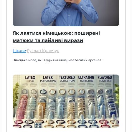
Як лаятися німецькою: поширені 
матюки та лайливі вирази
Цікаве
·
Руслан Кравчук
Німецька мова, як і будь-яка інша, має багатий арсенал…