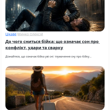
Цікаве
·
Минко Олексій
До чого сниться бійка: що означає сон про 
конфлікт, удари та сварку
Дізнайтеся, що означає бійка уві сні: тлумачення сну про бійку…