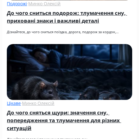
Подорожі
·
Минко Олексій
До чого сниться подорож: тлумачення сну, 
приховані знаки і важливі деталі
Дізнайтеся, до чого сниться поїздка, дорога, подорож за кордон,…
Цікаве
·
Минко Олексій
До чого сняться щури: значення сну, 
попередження та тлумачення для різних 
ситуацій