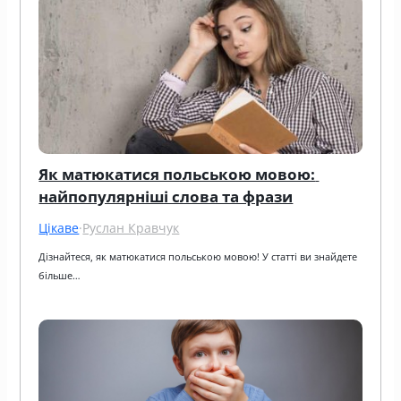
Як матюкатися польською мовою: 
найпопулярніші слова та фрази
Цікаве
·
Руслан Кравчук
Дізнайтеся, як матюкатися польською мовою! У статті ви знайдете 
більше…