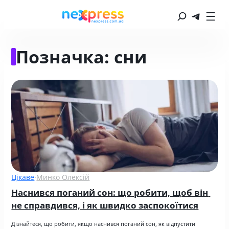
Позначка:
сни
Цікаве
·
Минко Олексій
Наснився поганий сон: що робити, щоб він 
не справдився, і як швидко заспокоїтися
Дізнайтеся, що робити, якщо наснився поганий сон, як відпустити 