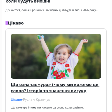
коли будуть вихідні
Дізнайтеся, скільки робочих і вихідних днів буде в липні 2026 року…
Цікаво
Що означає «ура» і чому ми кажемо це 
слово? Історія та значення вигуку
Цікаве
·
Руслан Кравчук
Що таке ура і чому ми кажемо це слово коли радіємо.