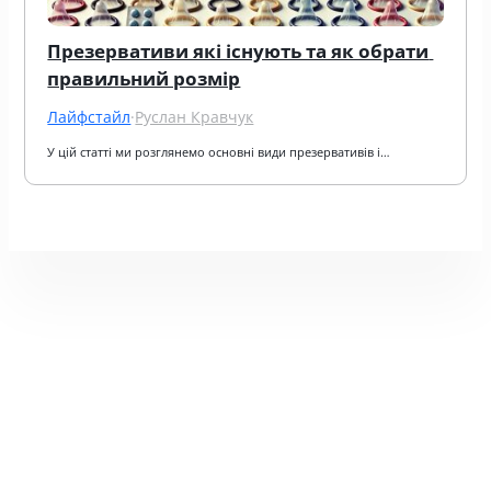
Презервативи які існують та як обрати 
правильний розмір
Лайфстайл
·
Руслан Кравчук
У цій статті ми розглянемо основні види презервативів і…