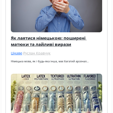
Як лаятися німецькою: поширені 
матюки та лайливі вирази
Цікаве
·
Руслан Кравчук
Німецька мова, як і будь-яка інша, має багатий арсенал…