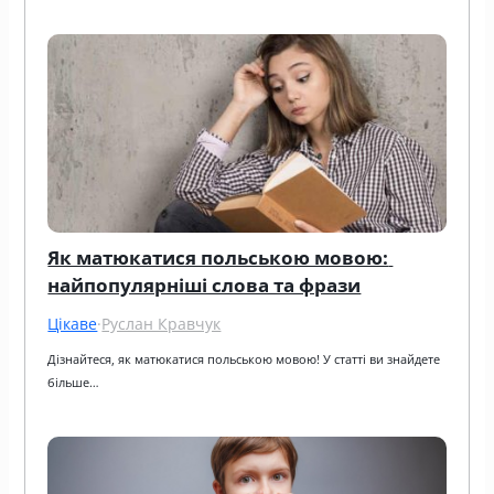
Як матюкатися польською мовою: 
найпопулярніші слова та фрази
Цікаве
·
Руслан Кравчук
Дізнайтеся, як матюкатися польською мовою! У статті ви знайдете 
більше…