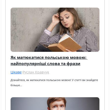
Як матюкатися польською мовою: 
найпопулярніші слова та фрази
Цікаве
·
Руслан Кравчук
Дізнайтеся, як матюкатися польською мовою! У статті ви знайдете 
більше…