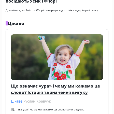
посідають Усик і Ф’юрі
Дізнайтеся, як Тайсон Ф’юрі повернувся до трійки лідерів рейтингу…
Цікаво
Що означає «ура» і чому ми кажемо це 
слово? Історія та значення вигуку
Цікаве
·
Руслан Кравчук
Що таке ура і чому ми кажемо це слово коли радіємо.