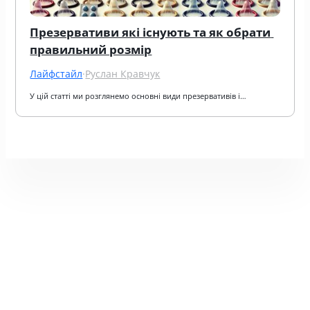
Презервативи які існують та як обрати 
правильний розмір
Лайфстайл
·
Руслан Кравчук
У цій статті ми розглянемо основні види презервативів і…