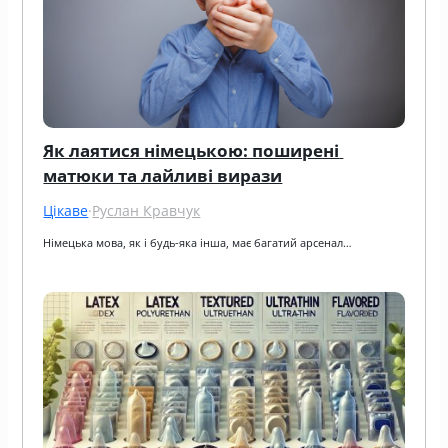
Як лаятися німецькою: поширені 
матюки та лайливі вирази
Цікаве
·
Руслан Кравчук
Німецька мова, як і будь-яка інша, має багатий арсенал…