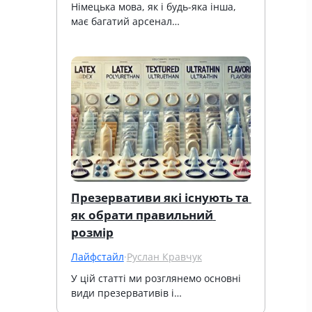
Німецька мова, як і будь-яка інша, 
має багатий арсенал…
Презервативи які існують та 
як обрати правильний 
розмір
Лайфстайл
·
Руслан Кравчук
У цій статті ми розглянемо основні 
види презервативів і…