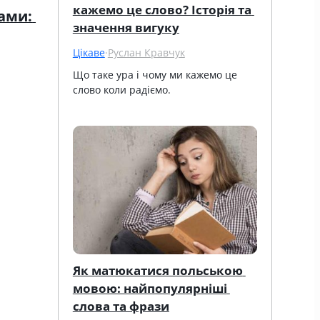
кажемо це слово? Історія та 
ами: 
значення вигуку
Цікаве
·
Руслан Кравчук
Що таке ура і чому ми кажемо це 
слово коли радіємо.
Як матюкатися польською 
мовою: найпопулярніші 
слова та фрази