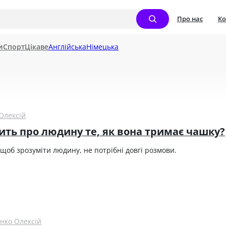
Про нас
Ко
и
Спорт
Цікаве
Англійська
Німецька
Олексій
ить про людину те, як вона тримає чашку?
, щоб зрозуміти людину, не потрібні довгі розмови. 
нко Олексій