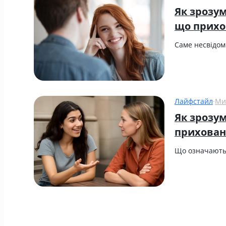
Як зрозум
що прихо
Саме несвідом
Лайфстайл
·
Ми
Як зрозум
прихован
Що означають 