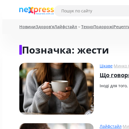
Новини
Здоров’я
Лайфстайл
Техно
Подорожі
Рецепт
Позначка:
жести
Цікаве
·
Минко 
Що говор
Іноді для того
Лайфстайл
·
Ми