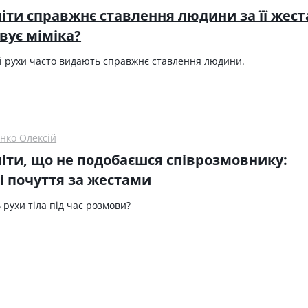
іти справжнє ставлення людини за її жест
вує міміка?
і рухи часто видають справжнє ставлення людини.
нко Олексій
іти, що не подобаєшся співрозмовнику: 
і почуття за жестами
рухи тіла під час розмови?