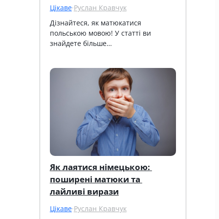
Цікаве
·
Руслан Кравчук
Дізнайтеся, як матюкатися 
польською мовою! У статті ви 
знайдете більше…
Як лаятися німецькою: 
поширені матюки та 
лайливі вирази
Цікаве
·
Руслан Кравчук