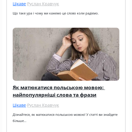
Цікаве
·
Руслан Кравчук
Що таке ура і чому ми кажемо це слово коли радіємо.
Як матюкатися польською мовою: 
найпопулярніші слова та фрази
Цікаве
·
Руслан Кравчук
Дізнайтеся, як матюкатися польською мовою! У статті ви знайдете 
більше…