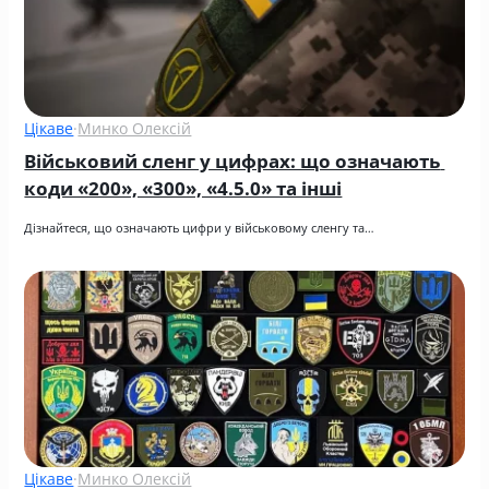
Цікаве
·
Минко Олексій
Військовий сленг у цифрах: що означають 
коди «200», «300», «4.5.0» та інші
Дізнайтеся, що означають цифри у військовому сленгу та…
Цікаве
·
Минко Олексій