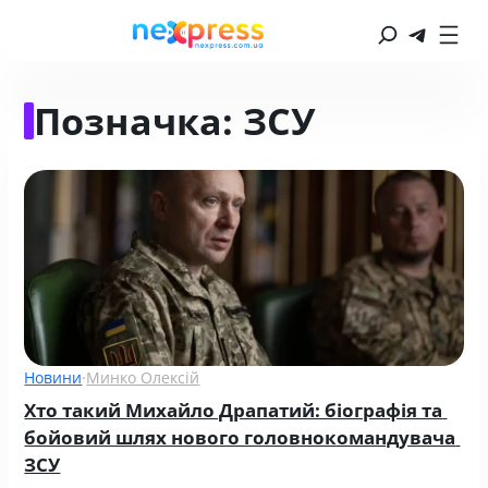
Позначка:
ЗСУ
Новини
·
Минко Олексій
Хто такий Михайло Драпатий: біографія та 
бойовий шлях нового головнокомандувача 
ЗСУ