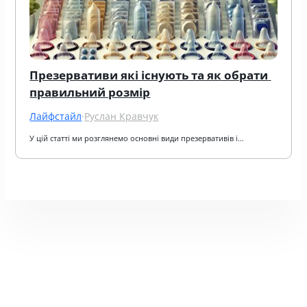
Презервативи які існують та як обрати 
правильний розмір
Лайфстайл
·
Руслан Кравчук
У цій статті ми розглянемо основні види презервативів і…