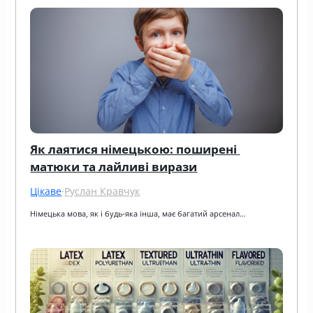
Як лаятися німецькою: поширені 
матюки та лайливі вирази
Цікаве
·
Руслан Кравчук
Німецька мова, як і будь-яка інша, має багатий арсенал…