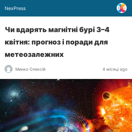
NexPress
Чи вдарять магнітні бурі 3–4
квітня: прогноз і поради для
метеозалежних
Минко Олексій
4 місяці ago