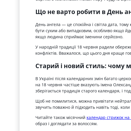
Що не варто робити в День а
День ангела — це спокійна і світла дата, том
бути сухим або випадковим, особливо якщо йд
якщо людина сприймає іменини серйозно.
У народній традиції 18 червня радили обережн
конфліктів. Вважалося, що цього дня краще го
Старий і новий стиль: чому м
В Україні після календарних змін багато церк
на 18 червня частіше вказують імена Олександр
зберігається традиція старого календаря, і тод
Щоб не помилитися, можна привітати нейтраль
звучить поважно й підходить навіть тоді, кол
Читайте також місячний
календар стрижок на 
образ і доглядати за волоссям.