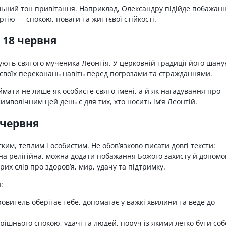
ьний тон привітання. Наприклад, Олександру підійде побажан
ергію — спокою, поваги та життєвої стійкості.
 18 червня
ують святого мученика Леонтія. У церковній традиції його шан
д своїх переконань навіть перед погрозами та стражданнями.
ати не лише як особисте свято імені, а й як нагадування про
имволічним цей день є для тих, хто носить ім’я Леонтій.
 червня
им, теплим і особистим. Не обов’язково писати довгі тексти:
а релігійна, можна додати побажання Божого захисту й допомо
их слів про здоров’я, мир, удачу та підтримку.
:
овитель оберігає тебе, допомагає у важкі хвилини та веде до
рішнього спокою, удачі та людей, поруч із якими легко бути со