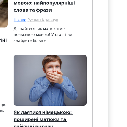
мовою: найпопулярніші 
слова та фрази
Цікаве
·
Руслан Кравчук
Дізнайтеся, як матюкатися 
польською мовою! У статті ви 
ій і
знайдете більше…
а цю
ль,
Як лаятися німецькою: 
поширені матюки та 
лайливі вирази