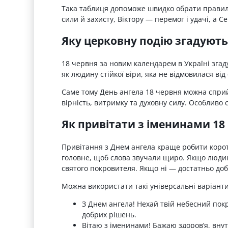
Така таблиця допоможе швидко обрати правил
сили й захисту, Віктору — перемог і удачі, а С
Яку церковну подію згадують
18 червня за новим календарем в Україні згад
як людину стійкої віри, яка не відмовилася ві
Саме тому День ангела 18 червня можна сприйм
вірність, витримку та духовну силу. Особливо с
Як привітати з іменинами 18
Привітання з Днем ангела краще робити коротк
головне, щоб слова звучали щиро. Якщо людин
святого покровителя. Якщо ні — достатньо добр
Можна використати такі універсальні варіанти
З Днем ангела! Нехай твій небесний покр
добрих рішень.
Вітаю з іменинами! Бажаю здоров’я, внут