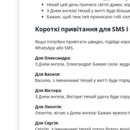
Нехай цей день принесе світлі думки, хо
З Днем ангела! Нехай у житті буде більше
Бажаю, щоб твоє ім’я приносило тобі сил
Короткі привітання для SMS 
Якщо потрібно привітати швидко, підійде коро
WhatsApp або SMS.
Для Олександра:
З Днем ангела, Олександре! Бажаю сили, мудрос
Для Василя:
Василю, з іменинами! Нехай у житті буде поряд
Для Віктора:
З Днем ангела, Вікторе! Нехай удача буде пор
Для Леонтія:
Леонтію, вітаю з Днем ангела! Бажаю мужності, 
Для Сергія:
Сергію, з іменинами! Нехай поруч будуть вірні