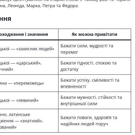
ина, Леоніда, Марка, Петра та Федора.
ення
оходження і значення
Як можна привітати
Бажати сили, мудрості та
цької — «захисник людей»
перемог
цької — «царський»,
Бажати гідності, спокою та
ичний»
достатку
Бажати успіху, сміливості та
тини — «переможець»
впевненості
Бажати мужності, стійкості та
цької — «левиний»
внутрішньої сили
рно, латинське
Бажати поваги, здоров’я та
дження — «знатний»,
надійних людей поруч
ований»