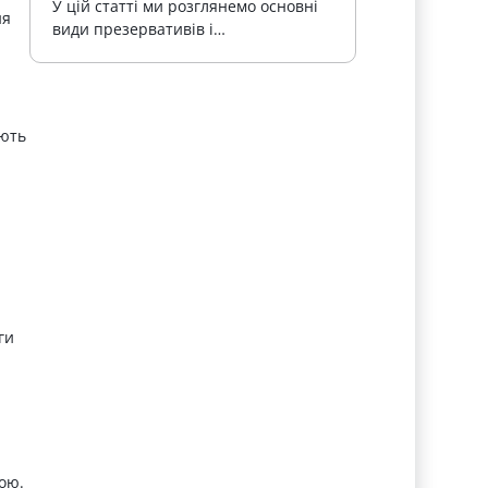
У цій статті ми розглянемо основні 
ня
види презервативів і…
ують
ги
бою.