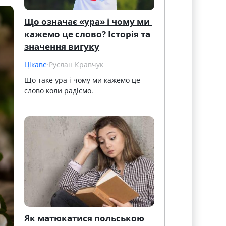
Що означає «ура» і чому ми 
кажемо це слово? Історія та 
значення вигуку
Цікаве
·
Руслан Кравчук
Що таке ура і чому ми кажемо це 
слово коли радіємо.
Як матюкатися польською 