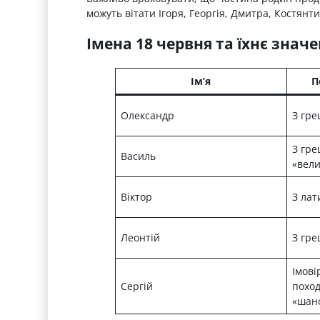
можуть вітати Ігоря, Георгія, Дмитра, Костянт
Імена 18 червня та їхнє знач
Ім’я
П
Олександр
З гре
З гре
Василь
«вел
Віктор
З ла
Леонтій
З гре
Імові
Сергій
похо
«шан