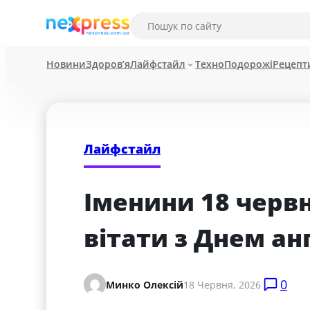
Новини
Здоров’я
Лайфстайл
Техно
Подорожі
Рецепт
Лайфстайл
Іменини 18 червня
вітати з Днем анг
0
Минко Олексій
18 Червня, 2026