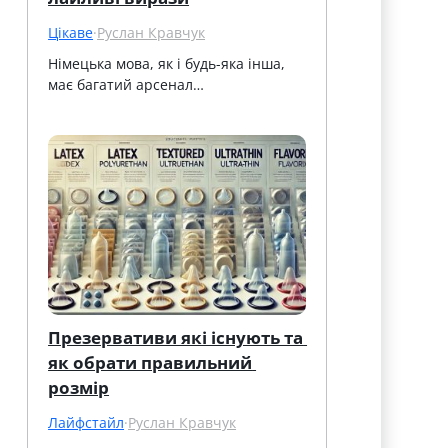
Цікаве
·
Руслан Кравчук
Німецька мова, як і будь-яка інша, 
має багатий арсенал…
Презервативи які існують та 
як обрати правильний 
розмір
Лайфстайл
·
Руслан Кравчук