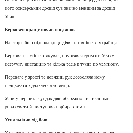
його боксерський досвід був значно меншим за досвід
Усика.
Верховен краще почав поєдинок
На старті бою нідерландець діяв активніше за українця.
Верховен частіше атакував, намагався тримати Усику
незручну дистанцію та кілька разів влучив по чемпіону.
Перевага у зрості та довжині рук дозволяла йому
працювати з дальньої дистанції.
Усик у перших раундах діяв обережно, не поспішав
ризикувати й поступово підбирав темп.
Усик змінив хід бою
У середині поєдинку українець почав перехоплювати