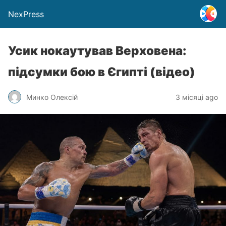
NexPress
Усик нокаутував Верховена:
підсумки бою в Єгипті (відео)
Минко Олексій
3 місяці ago