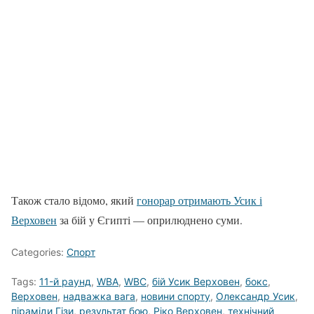
Також стало відомо, який
гонорар отримають Усик і
Верховен
за бій у Єгипті — оприлюднено суми.
Categories:
Спорт
Tags:
11-й раунд
,
WBA
,
WBC
,
бій Усик Верховен
,
бокс
,
Верховен
,
надважка вага
,
новини спорту
,
Олександр Усик
,
піраміди Гізи
,
результат бою
,
Ріко Верховен
,
технічний