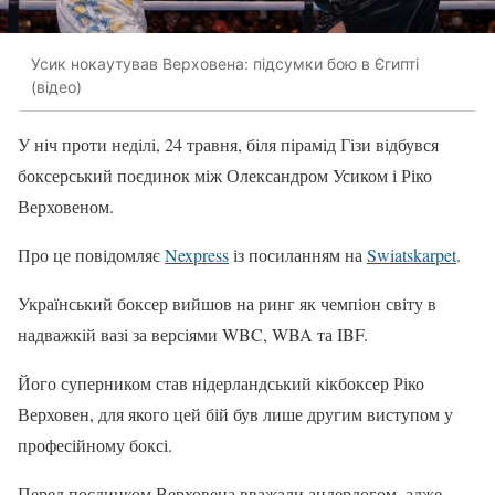
Усик нокаутував Верховена: підсумки бою в Єгипті
(відео)
У ніч проти неділі, 24 травня, біля пірамід Гізи відбувся
боксерський поєдинок між Олександром Усиком і Ріко
Верховеном.
Про це повідомляє
Nexpress
із посиланням на
Swiatskarpet
.
Український боксер вийшов на ринг як чемпіон світу в
надважкій вазі за версіями WBC, WBA та IBF.
Його суперником став нідерландський кікбоксер Ріко
Верховен, для якого цей бій був лише другим виступом у
професійному боксі.
Перед поєдинком Верховена вважали андердогом, адже