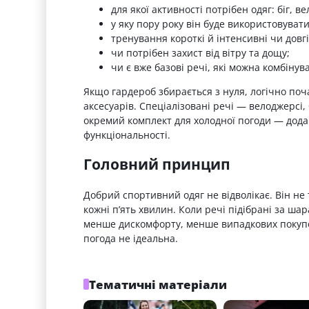
для якої активності потрібен одяг: біг, в
у яку пору року він буде використовуват
тренування короткі й інтенсивні чи довгі
чи потрібен захист від вітру та дощу;
чи є вже базові речі, які можна комбінув
Якщо гардероб збирається з нуля, логічно поча
аксесуарів. Спеціалізовані речі — велоджерсі,
окремий комплект для холодної погоди — додаю
функціональності.
Головний принцип
Добрий спортивний одяг не відволікає. Він не 
кожні п’ять хвилин. Коли речі підібрані за ша
менше дискомфорту, менше випадкових покупок
погода не ідеальна.
Тематичні матеріали