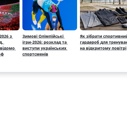
026 з 
Зимові Олімпійські 
Як зібрати спортивний
, 
ігри-2026: розклад та 
гардероб для тренуван
відомо 
виступи українських 
на відкритому повітрі
оф
спортсменів