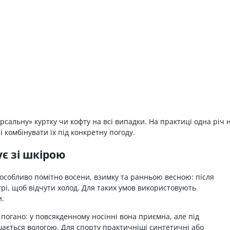
сальну» куртку чи кофту на всі випадки. На практиці одна річ 
і комбінувати їх під конкретну погоду.
є зі шкірою
 особливо помітно восени, взимку та ранньою весною: після
трі, щоб відчути холод. Для таких умов використовують
и.
погано: у повсякденному носінні вона приємна, але під
ається вологою. Для спорту практичніші синтетичні або