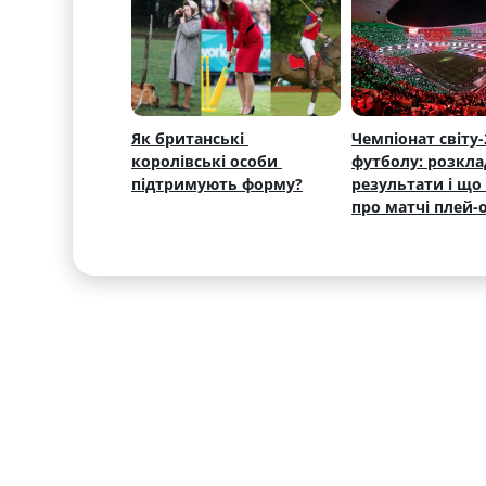
Як британські 
Чемпіонат світу-2
королівські особи 
футболу: розклад
підтримують форму?
результати і що 
про матчі плей-