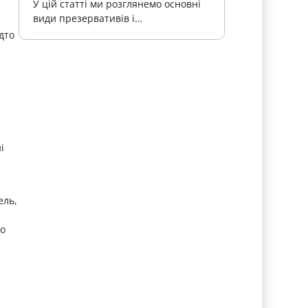
У цій статті ми розглянемо основні 
види презервативів і…
дто
і
ель,
го