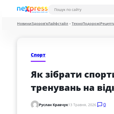
Новини
Здоров’я
Лайфстайл
Техно
Подорожі
Рецепт
Спорт
Як зібрати спорт
тренувань на від
0
Руслан Кравчук
13 Травня, 2026