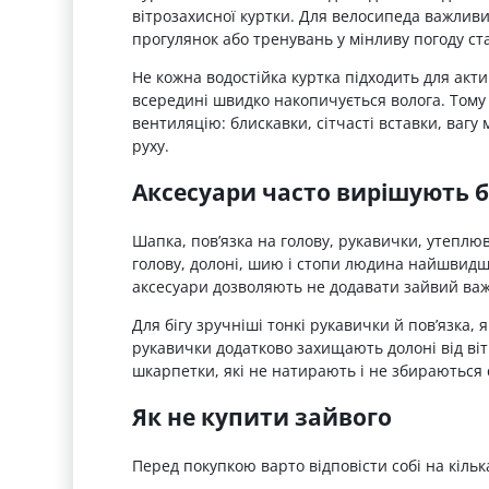
вітрозахисної куртки. Для велосипеда важливий
прогулянок або тренувань у мінливу погоду ст
Не кожна водостійка куртка підходить для акт
всередині швидко накопичується волога. Тому 
вентиляцію: блискавки, сітчасті вставки, вагу
руху.
Аксесуари часто вирішують б
Шапка, пов’язка на голову, рукавички, утеплю
голову, долоні, шию і стопи людина найшвидше
аксесуари дозволяють не додавати зайвий ва
Для бігу зручніші тонкі рукавички й пов’язка
рукавички додатково захищають долоні від ві
шкарпетки, які не натирають і не збираються с
Як не купити зайвого
Перед покупкою варто відповісти собі на кільк