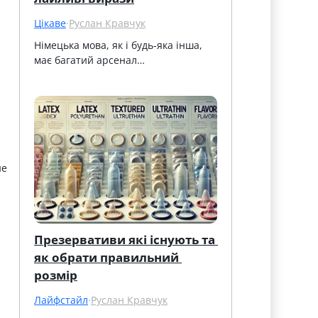
Цікаве
·
Руслан Кравчук
Німецька мова, як і будь-яка інша, 
має багатий арсенал…
не
Презервативи які існують та 
як обрати правильний 
розмір
Лайфстайл
·
Руслан Кравчук