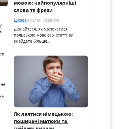
мовою: найпопулярніші 
слова та фрази
Цікаве
·
Руслан Кравчук
у
Дізнайтеся, як матюкатися 
ь
польською мовою! У статті ви 
знайдете більше…
ді
 не
не
Як лаятися німецькою: 
поширені матюки та 
лайливі вирази