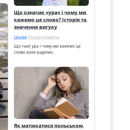
Що означає «ура» і чому ми 
кажемо це слово? Історія та 
значення вигуку
Цікаве
·
Руслан Кравчук
Що таке ура і чому ми кажемо це 
слово коли радіємо.
Як матюкатися польською 