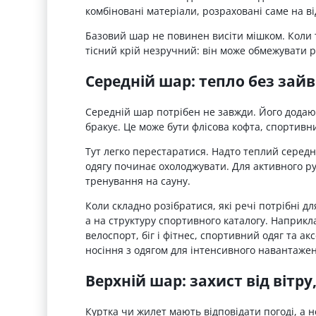
комбіновані матеріали, розраховані саме на в
Базовий шар не повинен висіти мішком. Коли 
тісний крій незручний: він може обмежувати р
Середній шар: тепло без зайв
Середній шар потрібен не завжди. Його додают
бракує. Це може бути флісова кофта, спортивн
Тут легко перестаратися. Надто теплий середн
одягу починає охолоджувати. Для активного ру
тренування на сауну.
Коли складно розібратися, які речі потрібні д
а на структуру спортивного каталогу. Наприкл
велоспорт, біг і фітнес, спортивний одяг та а
носіння з одягом для інтенсивного навантаже
Верхній шар: захист від вітру
Куртка чи жилет мають відповідати погоді, а н