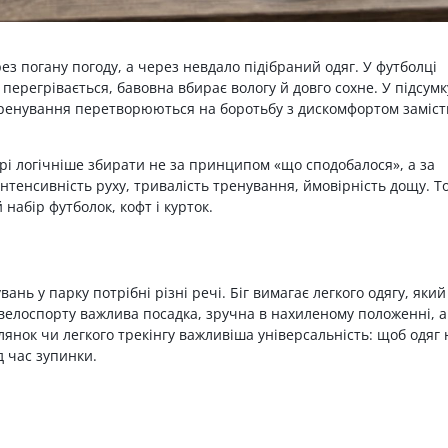
ез погану погоду, а через невдало підібраний одяг. У футболці
 перегрівається, бавовна вбирає вологу й довго сохне. У підсумк
тренування перетворюються на боротьбу з дискомфортом заміст
рі логічніше збирати не за принципом «що сподобалося», а за
нтенсивність руху, тривалість тренування, ймовірність дощу. То
набір футболок, кофт і курток.
вань у парку потрібні різні речі. Біг вимагає легкого одягу, який
 велоспорту важлива посадка, зручна в нахиленому положенні, а
улянок чи легкого трекінгу важливіша універсальність: щоб одяг 
д час зупинки.