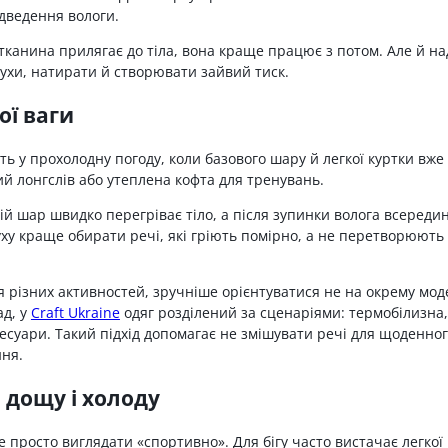
ідведення вологи.
тканина прилягає до тіла, вона краще працює з потом. Але й на
ухи, натирати й створювати зайвий тиск.
ої ваги
ь у прохолодну погоду, коли базового шару й легкої куртки вже
ий лонгслів або утеплена кофта для тренувань.
ій шар швидко перегріває тіло, а після зупинки волога всередин
ху краще обирати речі, які гріють помірно, а не перетворюють
ля різних активностей, зручніше орієнтуватися не на окрему мод
ад, у
Craft Ukraine
одяг розділений за сценаріями: термобілизна,
ксесуари. Такий підхід допомагає не змішувати речі для щоденно
ння.
, дощу і холоду
е просто виглядати «спортивно». Для бігу часто вистачає легкої