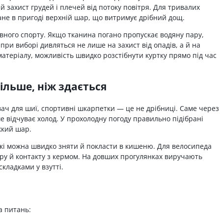
 захист грудей і плечей від потоку повітря. Для тривалих
ане в пригоді верхній шар, що витримує дрібний дощ.
ивного спорту. Якщо тканина погано пропускає водяну пару,
при виборі дивляться не лише на захист від опадів, а й на
 матеріалу, можливість швидко розстібнути куртку прямо під час
ільше, ніж здається
вач для шиї, спортивні шкарпетки — це не дрібниці. Саме через
 відчуває холод. У прохолодну погоду правильно підібрані
жкий шар.
, які можна швидко зняти й покласти в кишеню. Для велосипеда
тру й контакту з кермом. На довших прогулянках виручають
кладками у взутті.
а питань: