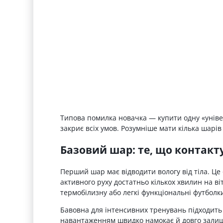
Типова помилка новачка — купити одну «універ
закриє всіх умов. Розумніше мати кілька шарів 
Базовий шар: те, що контакту
Перший шар має відводити вологу від тіла. Це
активного руху достатньо кількох хвилин на ві
термобілизну або легкі функціональні футболк
Бавовна для інтенсивних тренувань підходить 
навантаженням швидко намокає й довго залиш