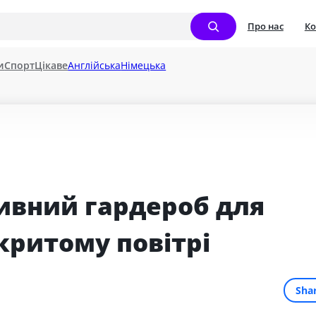
Про нас
Ко
и
Спорт
Цікаве
Англійська
Німецька
ивний гардероб для 
критому повітрі
Sha