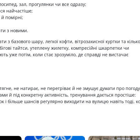
елосипед, зал, прогулянки чи все одразу;
ися найчастіше;
 й помірні;
ати з новими.
ти з базового шару, легкої кофти, вітрозахисної куртки та кільк
 бігові тайтси, утеплену жилетку, компресійні шкарпетки чи
ть уже потім, коли стає зрозуміло, де справді не вистачає
тягне, не натирає, не перегріває й не змушує думати про погоду
рами й під конкретну активність, тренування дається простіше:
 і більше шансів регулярно виходити на вулицю навіть тоді, к