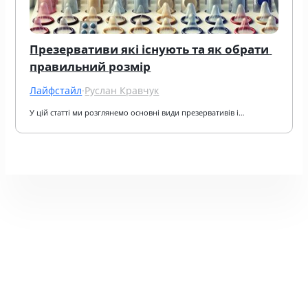
Презервативи які існують та як обрати 
правильний розмір
Лайфстайл
·
Руслан Кравчук
У цій статті ми розглянемо основні види презервативів і…