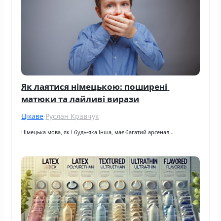
Як лаятися німецькою: поширені 
матюки та лайливі вирази
Цікаве
·
Руслан Кравчук
Німецька мова, як і будь-яка інша, має багатий арсенал…