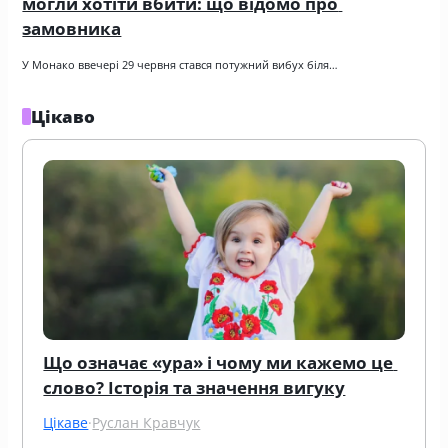
могли хотіти вбити: що відомо про 
замовника
У Монако ввечері 29 червня стався потужний вибух біля…
Цікаво
Що означає «ура» і чому ми кажемо це 
слово? Історія та значення вигуку
Цікаве
·
Руслан Кравчук