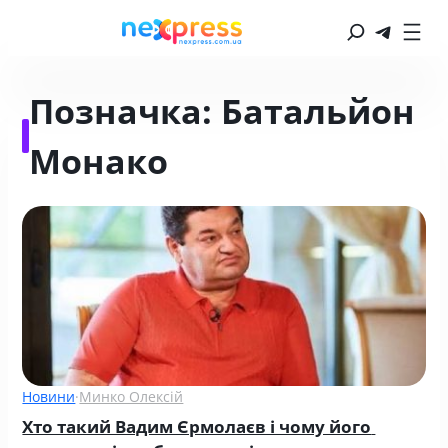
Позначка:
Батальйон
Монако
Новини
·
Минко Олексій
Хто такий Вадим Єрмолаєв і чому його 