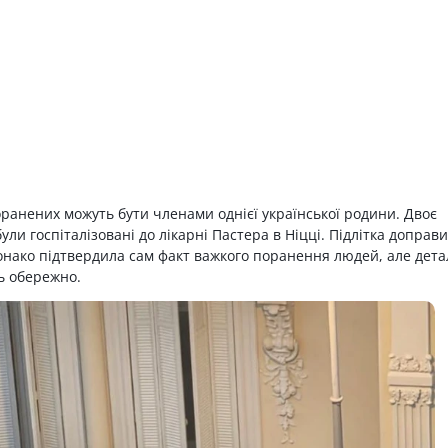
оранених можуть бути членами однієї української родини. Двоє
ли госпіталізовані до лікарні Пастера в Ніцці. Підлітка доправ
онако підтвердила сам факт важкого поранення людей, але дета
ь обережно.