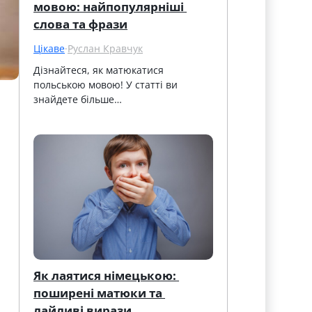
мовою: найпопулярніші 
слова та фрази
Цікаве
·
Руслан Кравчук
Дізнайтеся, як матюкатися 
польською мовою! У статті ви 
знайдете більше…
Як лаятися німецькою: 
поширені матюки та 
лайливі вирази