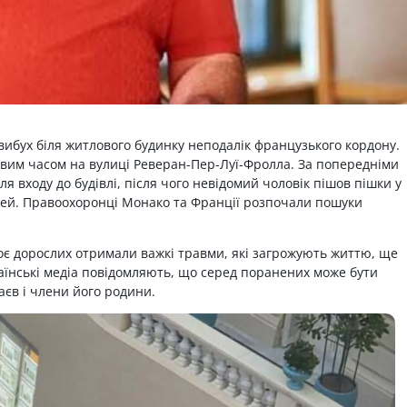
вибух біля житлового будинку неподалік французького кордону.
цевим часом на вулиці Реверан-Пер-Луї-Фролла. За попередніми
 входу до будівлі, після чого невідомий чоловік пішов пішки у
лей. Правоохоронці Монако та Франції розпочали пошуки
оє дорослих отримали важкі травми, які загрожують життю, ще
аїнські медіа повідомляють, що серед поранених може бути
єв і члени його родини.