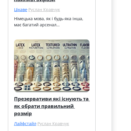
Цікаве
·
Руслан Кравчук
Німецька мова, як і будь-яка інша, 
має багатий арсенал…
Презервативи які існують та 
як обрати правильний 
розмір
Лайфстайл
·
Руслан Кравчук