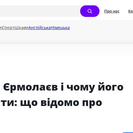
Про нас
Ко
и
Спорт
Цікаве
Англійська
Німецька
Єрмолаєв і чому його 
ти: що відомо про 