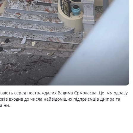
ивають серед постраждалих Вадима Єрмолаєва. Це ім’я одразу
років входив до числа найвідоміших підприємців Дніпра та
аїни.