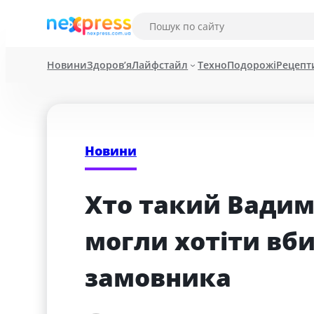
Новини
Здоров’я
Лайфстайл
Техно
Подорожі
Рецепт
Новини
Хто такий Вадим 
могли хотіти вби
замовника