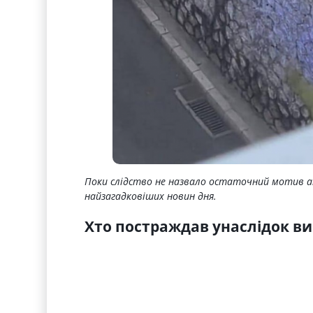
Поки слідство не назвало остаточний мотив ат
найзагадковіших новин дня.
Хто постраждав унаслідок ви