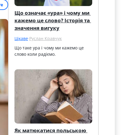
re
Що означає «ура» і чому ми 
кажемо це слово? Історія та 
значення вигуку
Цікаве
·
Руслан Кравчук
Що таке ура і чому ми кажемо це 
слово коли радіємо.
Як матюкатися польською 