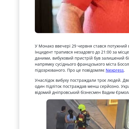
У Монако ввечері 29 червня стався потужний 
Інцидент трапився незадовго до 21:00 за міс
даними, вибуховий пристрій був залишений біля
напрямку сусіднього французького міста Босо
підозрюваного. Про це повідомляє
Nexpress
.
Унаслідок вибуху постраждали троє людей. Дв
один підліток постраждав менш серйозно. Укр
відомий дніпровський бізнесмен Вадим Єрмола