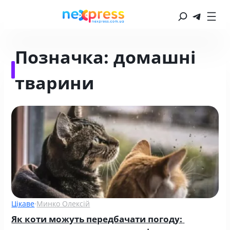
Позначка:
домашні
тварини
Цікаве
·
Минко Олексій
Як коти можуть передбачати погоду: 