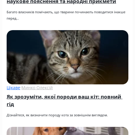
наукове пояснення та народні прикмети
Багато власників помічають, що тварини починають поводитися інакше 
перед…
Цікаве
·
Минко Олексій
Як зрозуміти, якої породи ваш кіт: повний 
гід
Дізнайтеся, як визначити породу кота за зовнішнім виглядом.