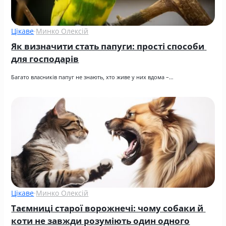
Цікаве
·
Минко Олексій
Як визначити стать папуги: прості способи 
для господарів
Багато власників папуг не знають, хто живе у них вдома –…
Цікаве
·
Минко Олексій
Таємниці старої ворожнечі: чому собаки й 
коти не завжди розуміють один одного