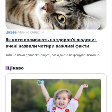
Цікаве
·
Минко Олексій
Як коти впливають на здоров’я людини: 
вчені назвали чотири важливі факти
Коти не тільки приносять радість, але й дійсно покращують психічне…
Цікаво