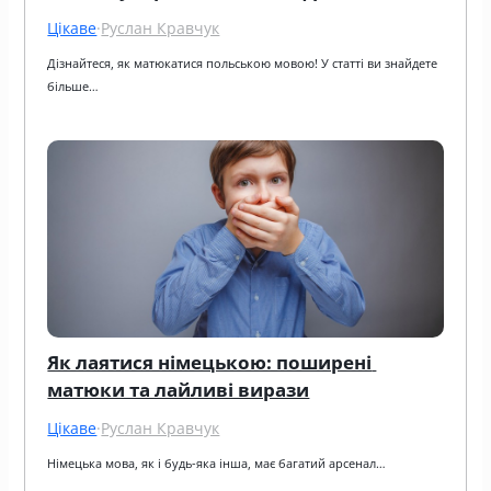
Цікаве
·
Руслан Кравчук
Дізнайтеся, як матюкатися польською мовою! У статті ви знайдете 
більше…
Як лаятися німецькою: поширені 
матюки та лайливі вирази
Цікаве
·
Руслан Кравчук
Німецька мова, як і будь-яка інша, має багатий арсенал…