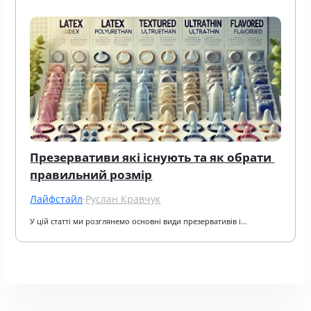
Презервативи які існують та як обрати 
правильний розмір
Лайфстайл
·
Руслан Кравчук
У цій статті ми розглянемо основні види презервативів і…