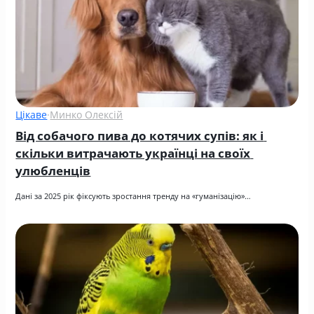
Цікаве
·
Минко Олексій
Від собачого пива до котячих супів: як і 
скільки витрачають українці на своїх 
улюбленців
Дані за 2025 рік фіксують зростання тренду на «гуманізацію»…