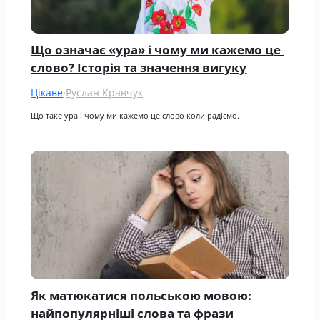
Що означає «ура» і чому ми кажемо це 
слово? Історія та значення вигуку
Цікаве
·
Руслан Кравчук
Що таке ура і чому ми кажемо це слово коли радіємо.
Як матюкатися польською мовою: 
найпопулярніші слова та фрази