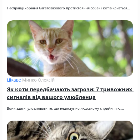
Насправді коріння багатовікового протистояння собак і котів криється…
Цікаве
·
Минко Олексій
Як коти передбачають загрози: 7 тривожних 
сигналів від вашого улюбленця
Вони здатні уловлювати те, що недоступно людському сприйняттю,…