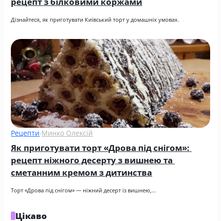
рецепт з білковими коржами
Дізнайтеся, як приготувати Київський торт у домашніх умовах.
Рецепти
·
Минко Олексій
Як приготувати торт «Дрова під снігом»: 
рецепт ніжного десерту з вишнею та 
сметанним кремом з дитинства
Торт «Дрова під снігом» — ніжний десерт із вишнею,…
Цікаво