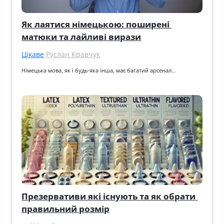
Як лаятися німецькою: поширені 
матюки та лайливі вирази
Цікаве
·
Руслан Кравчук
Німецька мова, як і будь-яка інша, має багатий арсенал…
Презервативи які існують та як обрати 
правильний розмір