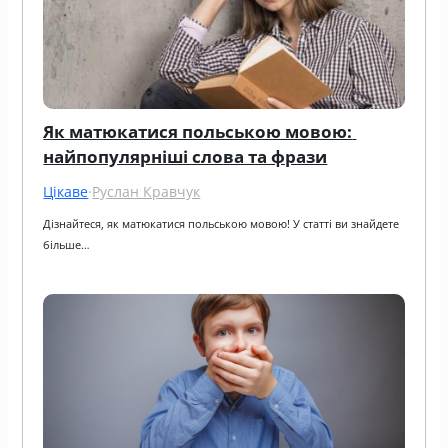
Як матюкатися польською мовою: 
найпопулярніші слова та фрази
Цікаве
·
Руслан Кравчук
Дізнайтеся, як матюкатися польською мовою! У статті ви знайдете 
більше…