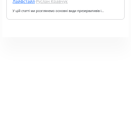
Лайфстайл
·
Руслан Кравчук
У цій статті ми розглянемо основні види презервативів і…