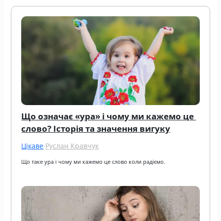
Що означає «ура» і чому ми кажемо це 
слово? Історія та значення вигуку
Цікаве
·
Руслан Кравчук
Що таке ура і чому ми кажемо це слово коли радіємо.