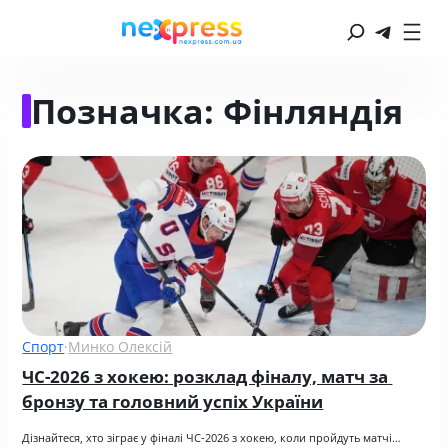
Позначка:
Фінляндія
Спорт
·
Минко Олексій
ЧС-2026 з хокею: розклад фіналу, матч за 
бронзу та головний успіх України
Дізнайтеся, хто зіграє у фіналі ЧС-2026 з хокею, коли пройдуть матчі…