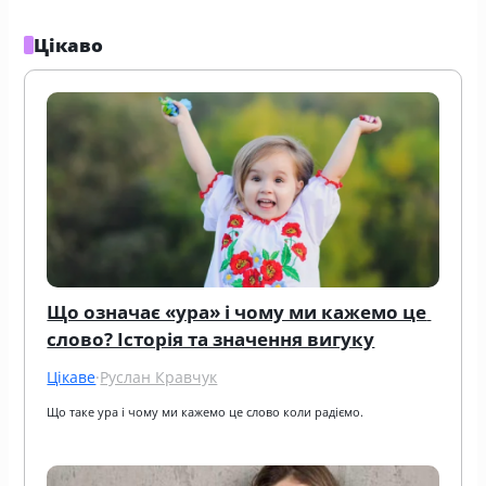
Цікаво
Що означає «ура» і чому ми кажемо це 
слово? Історія та значення вигуку
Цікаве
·
Руслан Кравчук
Що таке ура і чому ми кажемо це слово коли радіємо.