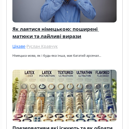
Як лаятися німецькою: поширені 
матюки та лайливі вирази
Цікаве
·
Руслан Кравчук
Німецька мова, як і будь-яка інша, має багатий арсенал…
Презервативи які існують та як обрати 