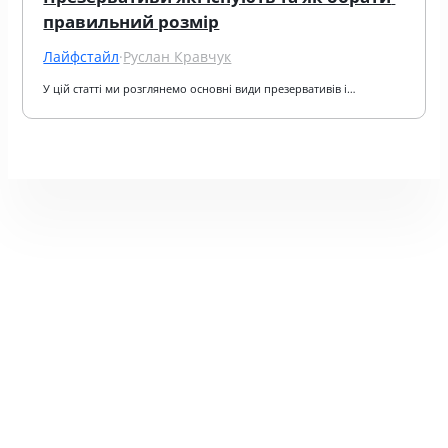
правильний розмір
Лайфстайл
·
Руслан Кравчук
У цій статті ми розглянемо основні види презервативів і…