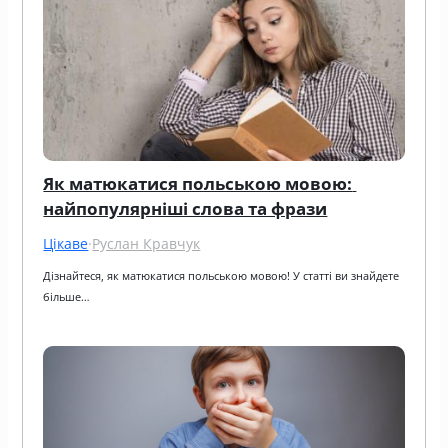
Як матюкатися польською мовою: 
найпопулярніші слова та фрази
Цікаве
·
Руслан Кравчук
Дізнайтеся, як матюкатися польською мовою! У статті ви знайдете 
більше…