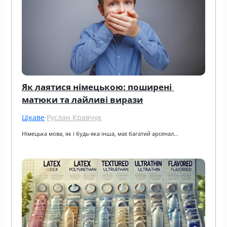
Як лаятися німецькою: поширені 
матюки та лайливі вирази
Цікаве
·
Руслан Кравчук
Німецька мова, як і будь-яка інша, має багатий арсенал…