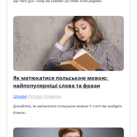
Що таке ура і чому ми кажемо це слово коли радіємо.
Як матюкатися польською мовою: 
найпопулярніші слова та фрази
Цікаве
·
Руслан Кравчук
Дізнайтеся, як матюкатися польською мовою! У статті ви знайдете 
більше…