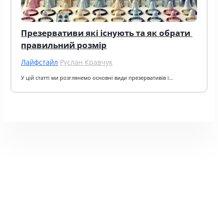
Презервативи які існують та як обрати 
правильний розмір
Лайфстайл
·
Руслан Кравчук
У цій статті ми розглянемо основні види презервативів і…