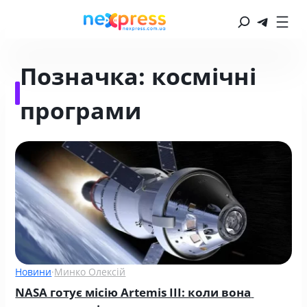
Позначка:
космічні
програми
Новини
·
Минко Олексій
NASA готує місію Artemis III: коли вона 