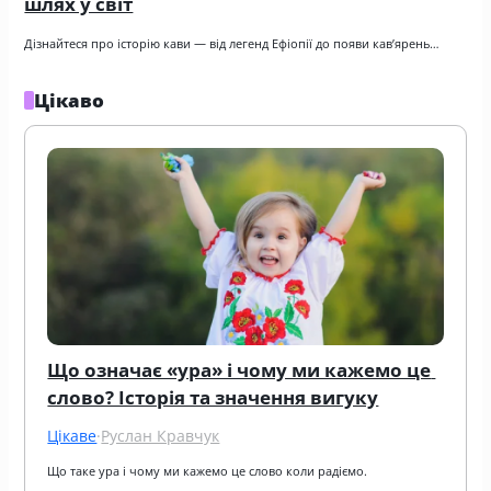
шлях у світ
Дізнайтеся про історію кави — від легенд Ефіопії до появи кав’ярень…
Цікаво
Що означає «ура» і чому ми кажемо це 
слово? Історія та значення вигуку
Цікаве
·
Руслан Кравчук
Що таке ура і чому ми кажемо це слово коли радіємо.