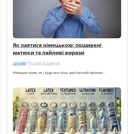
Як лаятися німецькою: поширені 
матюки та лайливі вирази
Цікаве
·
Руслан Кравчук
Німецька мова, як і будь-яка інша, має багатий арсенал…