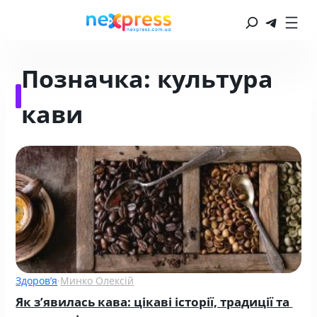
Позначка:
культура
кави
Здоров’я
·
Минко Олексій
Як зʼявилась кава: цікаві історії, традиції та 