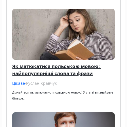
Як матюкатися польською мовою: 
найпопулярніші слова та фрази
Цікаве
·
Руслан Кравчук
Дізнайтеся, як матюкатися польською мовою! У статті ви знайдете 
більше…