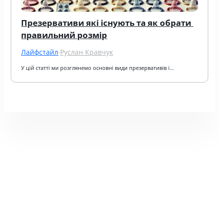
Презервативи які існують та як обрати 
правильний розмір
Лайфстайл
·
Руслан Кравчук
У цій статті ми розглянемо основні види презервативів і…