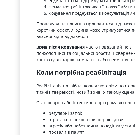
Родина готова підтримувати тверезий р
Немає гострої інтоксикації, важкої абст
Кодування поєднується з консультаціями
Процедура не повинна проводитися під тиском
короткий ефект. Людина може утримуватися пев
власної відповідальності.
Зрив після кодування
часто пов’язаний не з 
психологічної та соціальної роботи. Повернен
контакту зі старою компанією або невміння п
Коли потрібна реабілітація
Реабілітація потрібна, коли алкоголізм повтор
тижнів тверезості, новий зрив. У такому сцена
Стаціонарна або інтенсивна програма доцільн
регулярні запої;
втрата контролю після першої дози;
агресія або небезпечна поведінка у стані
провали в пам’яті;