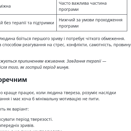
Часто важлива частина
міжна
програми
Нижчий за умови проходження
 без терапії та підтримки
програми
людина боїться першого зриву і потребує чіткого обмеження.
ав способом реагування на стрес, конфлікти, самотність, провину
межується припиненням вживання. Завдання терапії —
сля того, як гострий період минув.
доречним
но краще працює, коли людина твереза, розуміє наслідки
ання і має хоча б мінімальну мотивацію не пити.
ть як варіант:
сувати період тверезості.
опередніх зривів.