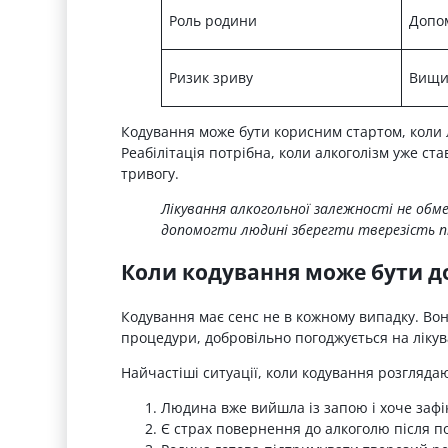
Роль родини
Допо
Ризик зриву
Вищий
Кодування може бути корисним стартом, коли 
Реабілітація потрібна, коли алкоголізм уже ст
тривогу.
Лікування алкогольної залежності не об
допомогти людині зберегти тверезість пі
Коли кодування може бути 
Кодування має сенс не в кожному випадку. Во
процедури, добровільно погоджується на лікув
Найчастіші ситуації, коли кодування розглядаю
Людина вже вийшла із запою і хоче зафік
Є страх повернення до алкоголю після п