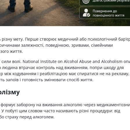
ть різну мету. Перше створює медичний або психологічний бар’є
ричинами залежності, поведінкою, зривами, сімейними
зого життя.
сили волі. National Institute on Alcohol Abuse and Alcoholism оп
ого людина втрачає контроль над вживанням, попри шкоду для
бір між кодуванням і реабілітацією має спиратися не на рекламу,
ь запоїв і готовність змінювати спосіб життя.
олізму
 формує заборону на вживання алкоголю через медикаментозни
У побуті цим словом часто називають різні процедури: від
бо страху перед алкоголем.