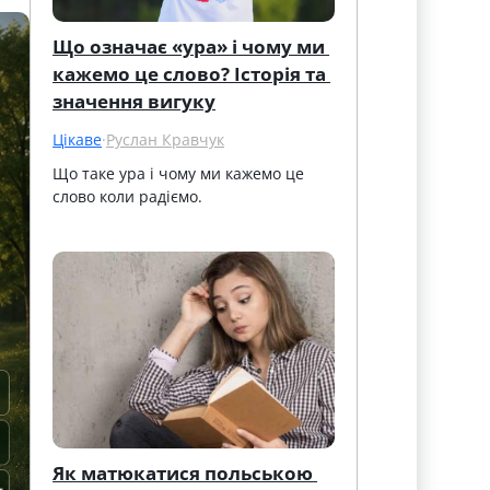
Що означає «ура» і чому ми 
кажемо це слово? Історія та 
значення вигуку
Цікаве
·
Руслан Кравчук
Що таке ура і чому ми кажемо це 
слово коли радіємо.
Як матюкатися польською 