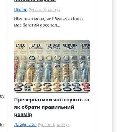
Цікаве
·
Руслан Кравчук
Німецька мова, як і будь-яка інша, 
має багатий арсенал…
ву
Презервативи які існують та 
як обрати правильний 
розмір
Лайфстайл
·
Руслан Кравчук
ів,