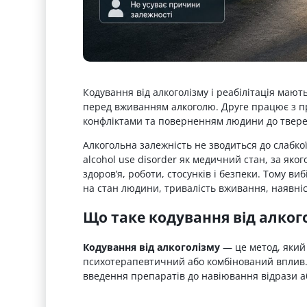
Кодування від алкоголізму і реабілітація маю
перед вживанням алкоголю. Друге працює з п
конфліктами та поверненням людини до твере
Алкогольна залежність не зводиться до слабкої 
alcohol use disorder як медичний стан, за як
здоров’я, роботи, стосунків і безпеки. Тому ви
на стан людини, тривалість вживання, наявніст
Що таке кодування від алког
Кодування від алкоголізму
— це метод, який
психотерапевтичний або комбінований вплив. 
введення препаратів до навіювання відрази а