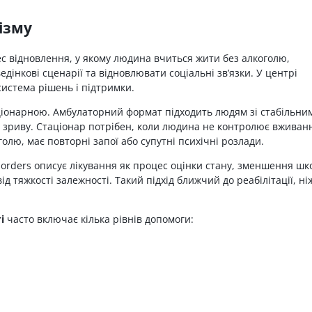
ізму
 відновлення, у якому людина вчиться жити без алкоголю,
едінкові сценарії та відновлювати соціальні зв’язки. У центрі
 система рішень і підтримки.
ціонарною. Амбулаторний формат підходить людям зі стабільни
 зриву. Стаціонар потрібен, коли людина не контролює вживан
олю, має повторні запої або супутні психічні розлади.
isorders описує лікування як процес оцінки стану, зменшення шк
д тяжкості залежності. Такий підхід ближчий до реабілітації, ні
і
часто включає кілька рівнів допомоги:
;