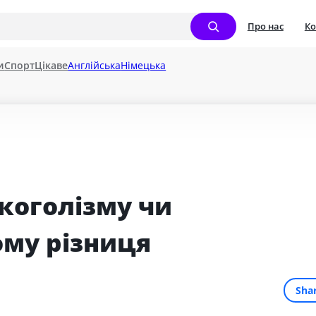
Про нас
Ко
и
Спорт
Цікаве
Англійська
Німецька
коголізму чи 
чому різниця
Sha