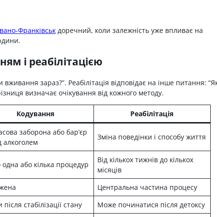
Івано-Франківськ
доречний, коли залежність уже впливає на
юдини.
ням і реабілітацією
 вживання зараз?”. Реабілітація відповідає на інше питання: “Я
різниця визначає очікування від кожного методу.
Кодування
Реабілітація
сова заборона або бар’єр
Зміна поведінки і способу життя
 алкоголем
Від кількох тижнів до кількох
 одна або кілька процедур
місяців
жена
Центральна частина процесу
и після стабілізації стану
Може починатися після детоксу