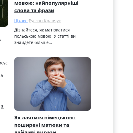
мовою: найпопулярніші 
слова та фрази
Цікаве
·
Руслан Кравчук
Дізнайтеся, як матюкатися 
польською мовою! У статті ви 
р
знайдете більше…
исує
 а
й,
Як лаятися німецькою: 
поширені матюки та 
лайливі вирази