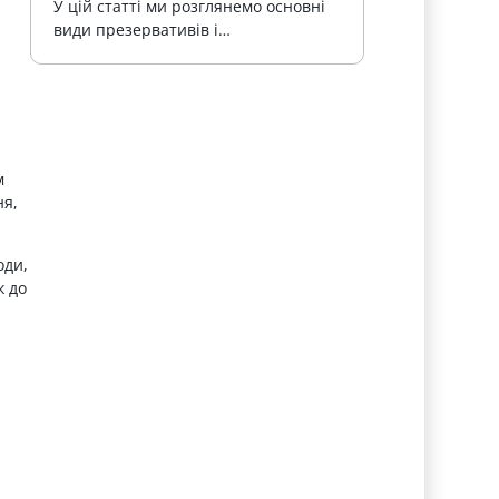
У цій статті ми розглянемо основні 
види презервативів і…
м
ня,
оди,
ж до