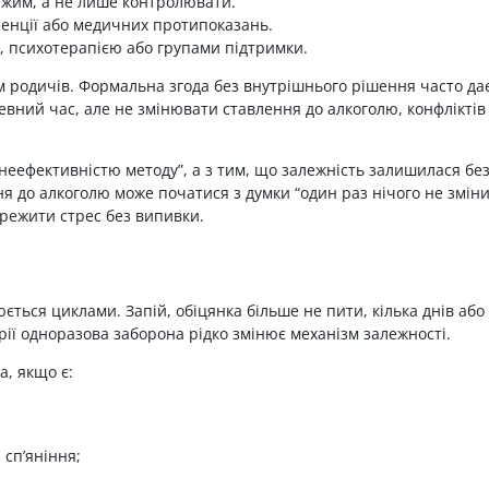
ежим, а не лише контролювати.
иненції або медичних протипоказань.
, психотерапією або групами підтримки.
 родичів. Формальна згода без внутрішнього рішення часто да
ний час, але не змінювати ставлення до алкоголю, конфліктів 
“неефективністю методу”, а з тим, що залежність залишилася бе
ня до алкоголю може початися з думки “один раз нічого не зміни
ережити стрес без випивки.
юється циклами. Запій, обіцянка більше не пити, кілька днів або
рії одноразова заборона рідко змінює механізм залежності.
а, якщо є:
 сп’яніння;