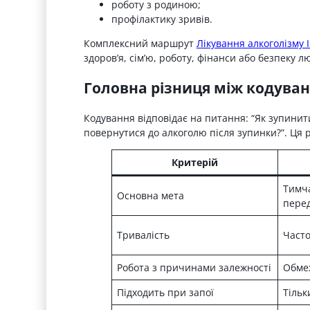
роботу з родиною;
профілактику зривів.
Комплексний маршрут
Лікування алкоголізму 
здоров’я, сім’ю, роботу, фінанси або безпеку л
Головна різниця між кодуван
Кодування відповідає на питання: “Як зупинити
повернутися до алкоголю після зупинки?”. Ця 
Критерій
Тимча
Основна мета
перед
Тривалість
Часто
Робота з причинами залежності
Обме
Підходить при запої
Тільк