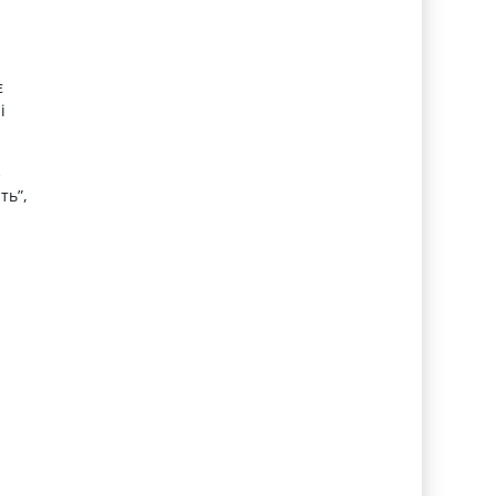
є
і
з
ть”,