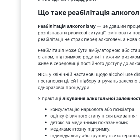
Що таке реабілітація алкогол
Реабілітація алкоголізму
— це довший процес
розпізнавати ризикові ситуації, змінювати пов
реабілітації не страх перед алкоголем, а нова
Реабілітація може бути амбулаторною або ста
станом, підтримкою родини і нижчим ризиком
живе в середовищі постійного доступу до алког
NICE у клінічній настанові щодо alcohol-use d
постановки цілей і підбору втручань залежно ві
одноразової процедури.
У практиці
лікування алкогольної залежност
консультацію нарколога або психіатра;
оцінку фізичного стану після вживання;
детокс за медичними показаннями;
медикаментозну підтримку;
індивідуальну або групову психотерапію