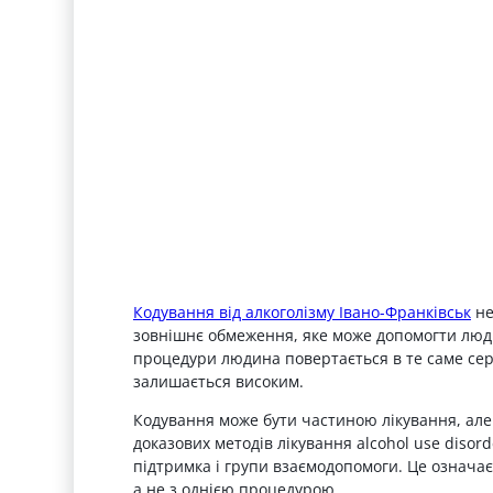
Кодування від алкоголізму Івано-Франківськ
не
зовнішнє обмеження, яке може допомогти людин
процедури людина повертається в те саме сер
залишається високим.
Кодування може бути частиною лікування, але
доказових методів лікування alcohol use diso
підтримка і групи взаємодопомоги. Це означає,
а не з однією процедурою.