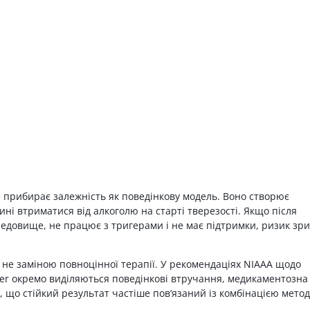
 прибирає залежність як поведінкову модель. Воно створює
і втриматися від алкоголю на старті тверезості. Якщо після
едовище, не працює з тригерами і не має підтримки, ризик зри
 не заміною повноцінної терапії. У рекомендаціях NIAAA щодо
rder окремо виділяються поведінкові втручання, медикаментозна
 що стійкий результат частіше пов’язаний із комбінацією метод