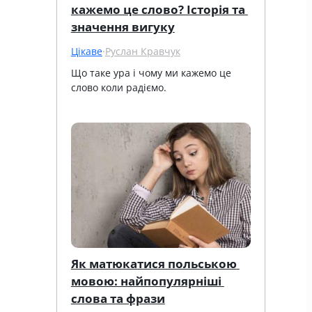
кажемо це слово? Історія та 
значення вигуку
Цікаве
·
Руслан Кравчук
Що таке ура і чому ми кажемо це 
слово коли радіємо.
Як матюкатися польською 
мовою: найпопулярніші 
слова та фрази