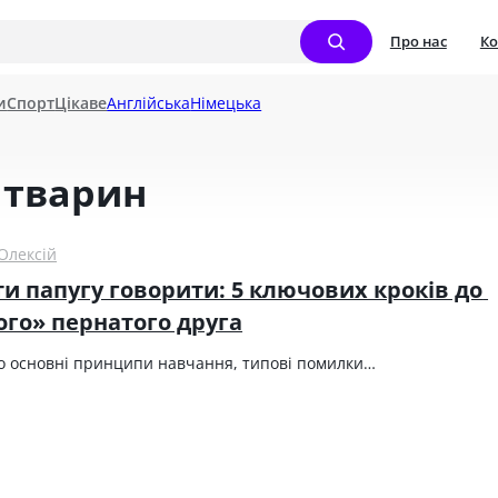
Про нас
Ко
и
Спорт
Цікаве
Англійська
Німецька
 тварин
Олексій
и папугу говорити: 5 ключових кроків до 
ого» пернатого друга
о основні принципи навчання, типові помилки…