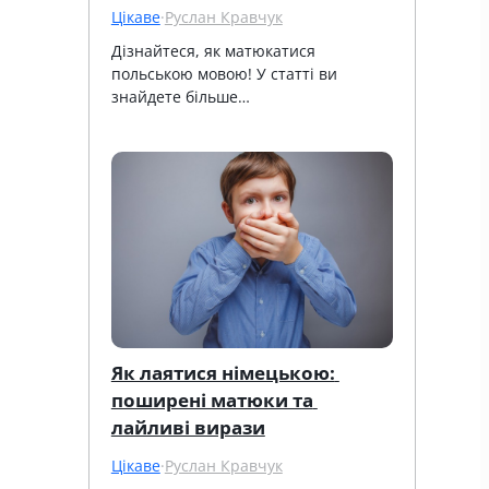
Цікаве
·
Руслан Кравчук
Дізнайтеся, як матюкатися 
польською мовою! У статті ви 
знайдете більше…
Як лаятися німецькою: 
поширені матюки та 
лайливі вирази
Цікаве
·
Руслан Кравчук