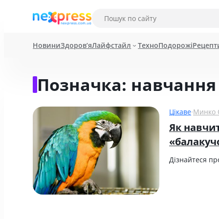
Новини
Здоров’я
Лайфстайл
Техно
Подорожі
Рецепт
Позначка:
навчання
Цікаве
·
Минко 
Як навчит
«балакуч
Дізнайтеся пр