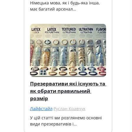
Німецька мова, як і будь-яка інша, 
має багатий арсенал…
Презервативи які існують та 
як обрати правильний 
розмір
Лайфстайл
·
Руслан Кравчук
У цій статті ми розглянемо основні 
види презервативів і…