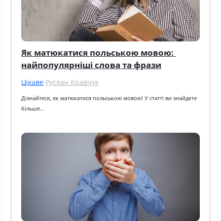
Як матюкатися польською мовою: 
найпопулярніші слова та фрази
Цікаве
·
Руслан Кравчук
Дізнайтеся, як матюкатися польською мовою! У статті ви знайдете 
більше…