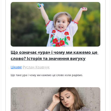
Що означає «ура» і чому ми кажемо це 
слово? Історія та значення вигуку
Цікаве
·
Руслан Кравчук
Що таке ура і чому ми кажемо це слово коли радіємо.