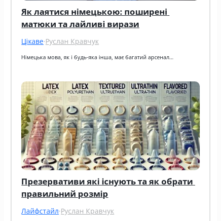
Як лаятися німецькою: поширені 
матюки та лайливі вирази
Цікаве
·
Руслан Кравчук
Німецька мова, як і будь-яка інша, має багатий арсенал…
Презервативи які існують та як обрати 
правильний розмір
Лайфстайл
·
Руслан Кравчук