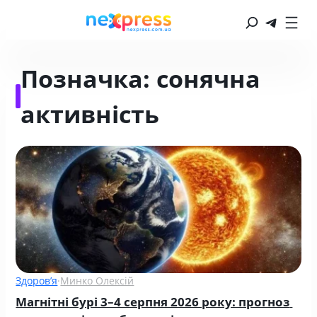
Позначка:
сонячна
активність
Здоров’я
·
Минко Олексій
Магнітні бурі 3–4 серпня 2026 року: прогноз 