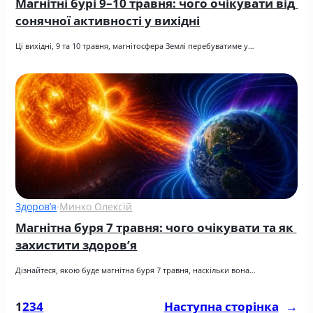
Магнітні бурі 9–10 травня: чого очікувати від 
сонячної активності у вихідні
Ці вихідні, 9 та 10 травня, магнітосфера Землі перебуватиме у…
Здоров’я
·
Минко Олексій
Магнітна буря 7 травня: чого очікувати та як 
захистити здоров’я
Дізнайтеся, якою буде магнітна буря 7 травня, наскільки вона…
1
2
3
4
Наступна сторінка
→