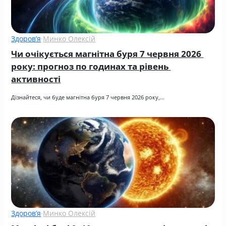
Здоров’я
·
Минко Олексій
Чи очікується магнітна буря 7 червня 2026 
року: прогноз по годинах та рівень 
активності
Дізнайтеся, чи буде магнітна буря 7 червня 2026 року,…
Здоров’я
·
Минко Олексій