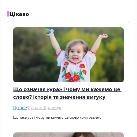
Цікаво
Що означає «ура» і чому ми кажемо це 
слово? Історія та значення вигуку
Цікаве
·
Руслан Кравчук
Що таке ура і чому ми кажемо це слово коли радіємо.