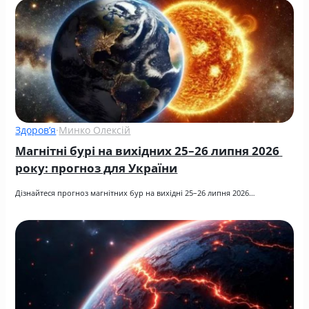
Здоров’я
·
Минко Олексій
Магнітні бурі на вихідних 25–26 липня 2026 
року: прогноз для України
Дізнайтеся прогноз магнітних бур на вихідні 25–26 липня 2026…