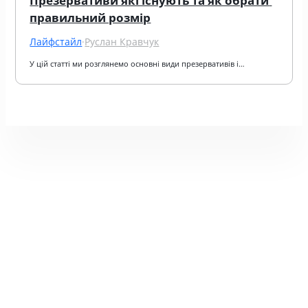
Презервативи які існують та як обрати 
правильний розмір
Лайфстайл
·
Руслан Кравчук
У цій статті ми розглянемо основні види презервативів і…