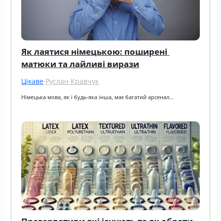
Як лаятися німецькою: поширені 
матюки та лайливі вирази
Цікаве
·
Руслан Кравчук
Німецька мова, як і будь-яка інша, має багатий арсенал…