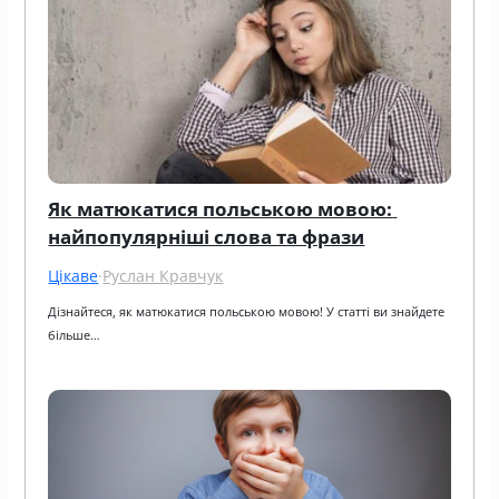
Як матюкатися польською мовою: 
найпопулярніші слова та фрази
Цікаве
·
Руслан Кравчук
Дізнайтеся, як матюкатися польською мовою! У статті ви знайдете 
більше…