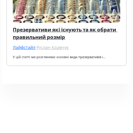
Презервативи які існують та як обрати 
правильний розмір
Лайфстайл
·
Руслан Кравчук
У цій статті ми розглянемо основні види презервативів і…