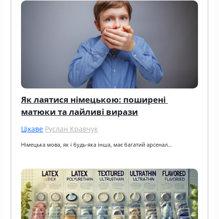
Як лаятися німецькою: поширені 
матюки та лайливі вирази
Цікаве
·
Руслан Кравчук
Німецька мова, як і будь-яка інша, має багатий арсенал…