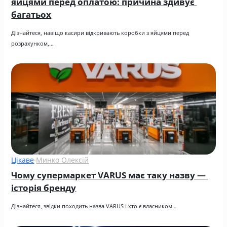
яйцями перед оплатою: причина здивує 
багатьох
Дізнайтеся, навіщо касири відкривають коробки з яйцями перед 
розрахунком,…
Цікаве
·
Минко Олексій
Чому супермаркет VARUS має таку назву — 
історія бренду
Дізнайтеся, звідки походить назва VARUS і хто є власником…