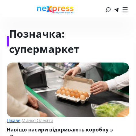
Позначка:
супермаркет
Цікаве
·
Минко Олексій
Навіщо касири відкривають коробку з 