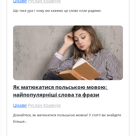
Цікаве
·
Руслан Кравчук
Що таке ура і чому ми кажемо це слово коли радіємо.
Як матюкатися польською мовою: 
найпопулярніші слова та фрази
Цікаве
·
Руслан Кравчук
Дізнайтеся, як матюкатися польською мовою! У статті ви знайдете 
більше…