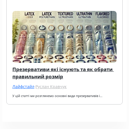
Презервативи які існують та як обрати 
правильний розмір
Лайфстайл
·
Руслан Кравчук
У цій статті ми розглянемо основні види презервативів і…