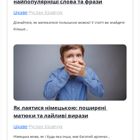
найпопулярніші слова та фрази
Цікаве
·
Руслан Кравчук
Дізнайтеся, як матюкатися польською мовою! У статті ви знайдете 
більше…
Як лаятися німецькою: поширені 
матюки та лайливі вирази
Цікаве
·
Руслан Кравчук
Німецька мова, як і будь-яка інша, має багатий арсенал…