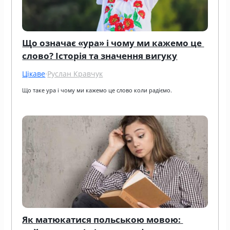
Що означає «ура» і чому ми кажемо це 
слово? Історія та значення вигуку
Цікаве
·
Руслан Кравчук
Що таке ура і чому ми кажемо це слово коли радіємо.
Як матюкатися польською мовою: 