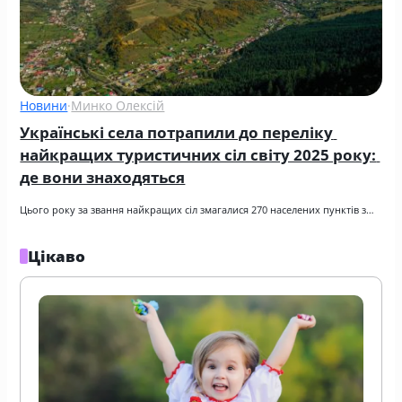
Новини
·
Минко Олексій
Українські села потрапили до переліку 
найкращих туристичних сіл світу 2025 року: 
де вони знаходяться
Цього року за звання найкращих сіл змагалися 270 населених пунктів з…
Цікаво