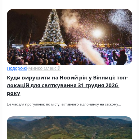
Подорожі
·
Минко Олексій
Куди вирушити на Новий рік у Вінниці: топ-
локацій для святкування 31 грудня 2026 
року
Це час для прогулянок по місту, активного відпочинку на свіжому…