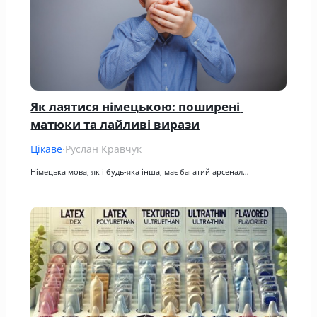
Як лаятися німецькою: поширені 
матюки та лайливі вирази
Цікаве
·
Руслан Кравчук
Німецька мова, як і будь-яка інша, має багатий арсенал…