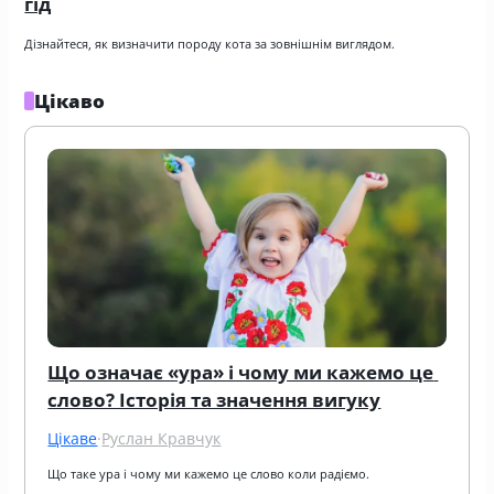
гід
Дізнайтеся, як визначити породу кота за зовнішнім виглядом.
Цікаво
Що означає «ура» і чому ми кажемо це 
слово? Історія та значення вигуку
Цікаве
·
Руслан Кравчук
Що таке ура і чому ми кажемо це слово коли радіємо.