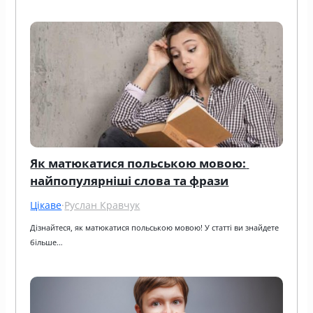
Як матюкатися польською мовою: 
найпопулярніші слова та фрази
Цікаве
·
Руслан Кравчук
Дізнайтеся, як матюкатися польською мовою! У статті ви знайдете 
більше…