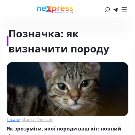
Позначка:
як
визначити породу
Цікаве
·
Минко Олексій
Як зрозуміти, якої породи ваш кіт: повний 