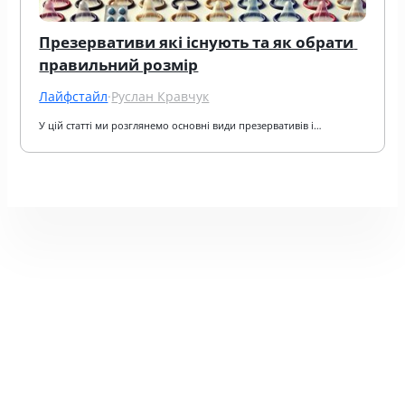
Презервативи які існують та як обрати 
правильний розмір
Лайфстайл
·
Руслан Кравчук
У цій статті ми розглянемо основні види презервативів і…