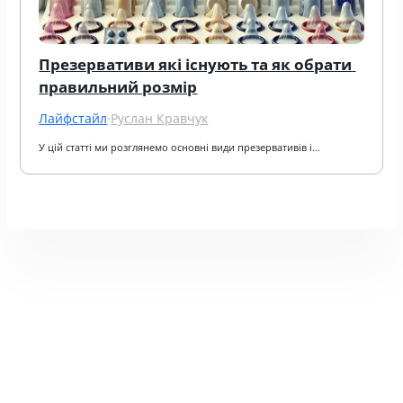
Презервативи які існують та як обрати 
правильний розмір
Лайфстайл
·
Руслан Кравчук
У цій статті ми розглянемо основні види презервативів і…