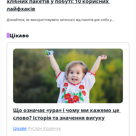
хлібних пакетів у побуті: 10 корисних 
лайфхаків
Дізнайтеся, як використовувати затискачі від пакетів для хліба у…
Цікаво
Що означає «ура» і чому ми кажемо це 
слово? Історія та значення вигуку
Цікаве
·
Руслан Кравчук