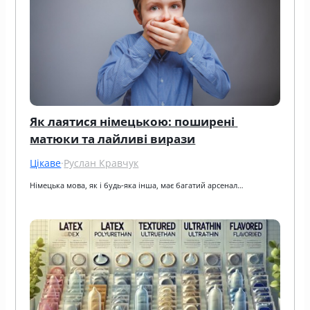
Як лаятися німецькою: поширені 
матюки та лайливі вирази
Цікаве
·
Руслан Кравчук
Німецька мова, як і будь-яка інша, має багатий арсенал…