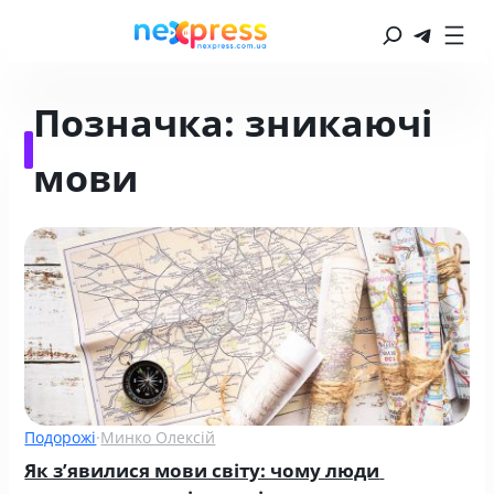
Позначка:
зникаючі
мови
Подорожі
·
Минко Олексій
Як з’явилися мови світу: чому люди 