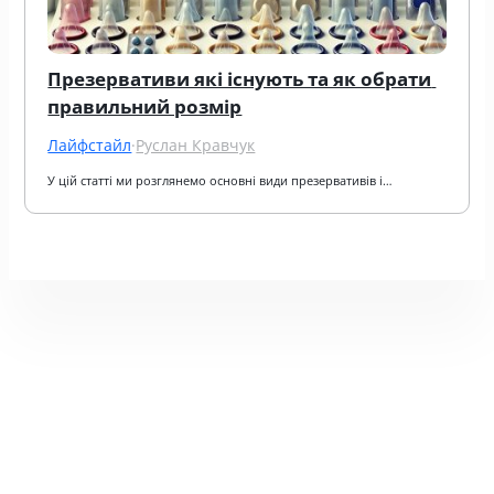
Презервативи які існують та як обрати 
правильний розмір
Лайфстайл
·
Руслан Кравчук
У цій статті ми розглянемо основні види презервативів і…