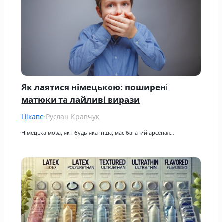
Як лаятися німецькою: поширені 
матюки та лайливі вирази
Цікаве
·
Руслан Кравчук
Німецька мова, як і будь-яка інша, має багатий арсенал…