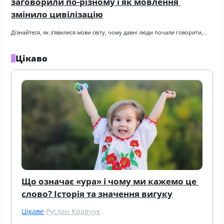
заговорили по-різному і як мовлення 
змінило цивілізацію
Дізнайтеся, як з’явилися мови світу, чому давні люди почали говорити,…
Цікаво
Що означає «ура» і чому ми кажемо це 
слово? Історія та значення вигуку
Цікаве
·
Руслан Кравчук