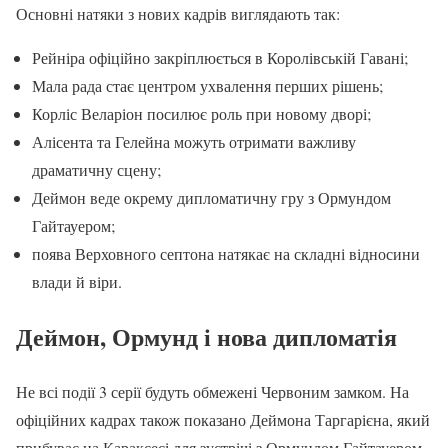
Основні натяки з нових кадрів виглядають так:
Рейніра офіційно закріплюється в Королівській Гавані;
Мала рада стає центром ухвалення перших рішень;
Корліс Веларіон посилює роль при новому дворі;
Алісента та Гелейна можуть отримати важливу
драматичну сцену;
Деймон веде окрему дипломатичну гру з Ормундом
Гайтауером;
поява Верховного септона натякає на складні відносини
влади й віри.
Деймон, Ормунд і нова дипломатія
Не всі події 3 серії будуть обмежені Червоним замком. На
офіційних кадрах також показано Деймона Таргарієна, який
прибуває на Караксесі для зустрічі з Ормундом Гайтауером.