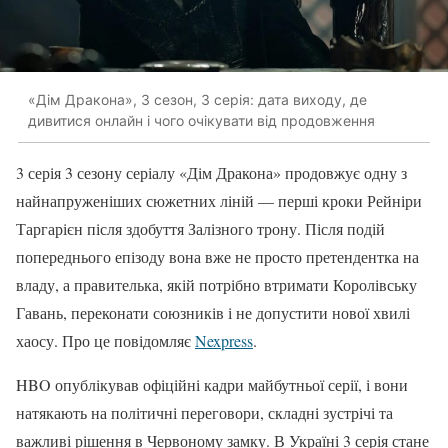
«Дім Дракона», 3 сезон, 3 серія: дата виходу, де
дивитися онлайн і чого очікувати від продовження
3 серія 3 сезону серіалу «Дім Дракона» продовжує одну з
найнапруженіших сюжетних ліній — перші кроки Рейніри
Таргарієн після здобуття Залізного трону. Після подій
попереднього епізоду вона вже не просто претендентка на
владу, а правителька, якій потрібно втримати Королівську
Гавань, переконати союзників і не допустити нової хвилі
хаосу. Про це повідомляє
Nexpress
.
HBO опублікував офіційні кадри майбутньої серії, і вони
натякають на політичні переговори, складні зустрічі та
важливі рішення в Червоному замку. В Україні 3 серія стане