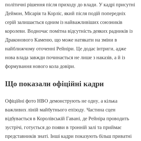
політичні рішення після приходу до влади. У кадрі присутні
Деймон, Місарія та Корліс, який після подій попередніх
серій залишається одним із найважливіших союзників
королеви. Водночас помітна відсутність деяких радників із
Драконового Каменю, що може натякати на зміни в
найближчому оточенні Рейніри. Це додає інтриги, адже
нова влада завжди починається не лише з наказів, а й із
формування нового кола довіри.
Що показали офіційні кадри
Офіційні фото HBO демонструють не одну, а кілька
важливих ліній майбутнього епізоду. Частина сцен
відбувається в Королівській Гавані, де Рейніра проводить
зустрічі, готується до появи в тронній залі та приймає
представників знаті. Інші кадри показують більш приватні