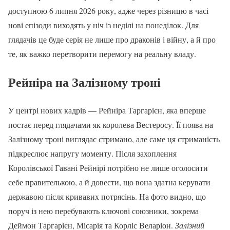
доступною 6 липня 2026 року, адже через різницю в часі
нові епізоди виходять у ніч із неділі на понеділок. Для
глядачів це буде серія не лише про драконів і війну, а й про
те, як важко перетворити перемогу на реальну владу.
Рейніра на Залізному троні
У центрі нових кадрів — Рейніра Таргарієн, яка вперше
постає перед глядачами як королева Вестеросу. Її поява на
Залізному троні виглядає стримано, але саме ця стриманість
підкреслює напругу моменту. Після захоплення
Королівської Гавані Рейнірі потрібно не лише оголосити
себе правителькою, а й довести, що вона здатна керувати
державою після кривавих потрясінь. На фото видно, що
поруч із нею перебувають ключові союзники, зокрема
Деймон Таргарієн, Місарія та Корліс Веларіон.
Залізний