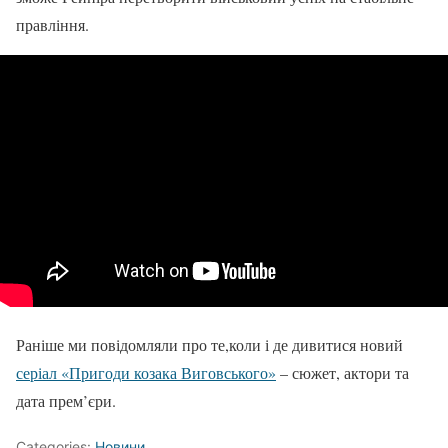
правління.
Раніше ми повідомляли про те,коли і де дивитися новий
серіал «Пригоди козака Виговського»
– сюжет, актори та
дата прем’єри.
Categories:
Новини