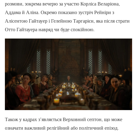
розмови, зокрема вечерю за участю Корліса Веларіона,
Аддама й Аліна. Окремо показано зустріч Рейніри з
Алісентою Гайтауер і Гелейною Таргарієн, яка після страти
Отто Гайтауера навряд чи буде спокійною.
Також у кадрах з’являється Верховний септон, що може
означати важливий релігійний або політичний епізод.