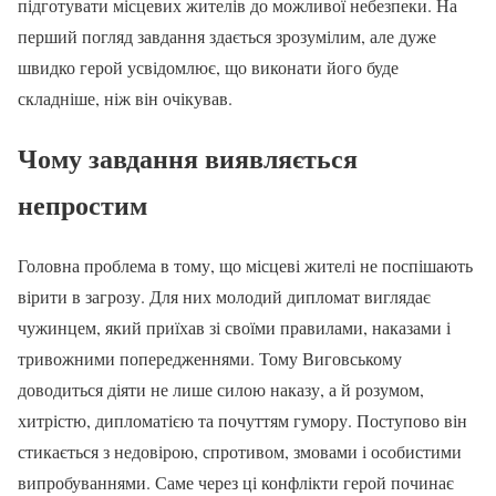
підготувати місцевих жителів до можливої небезпеки. На
перший погляд завдання здається зрозумілим, але дуже
швидко герой усвідомлює, що виконати його буде
складніше, ніж він очікував.
Чому завдання виявляється
непростим
Головна проблема в тому, що місцеві жителі не поспішають
вірити в загрозу. Для них молодий дипломат виглядає
чужинцем, який приїхав зі своїми правилами, наказами і
тривожними попередженнями. Тому Виговському
доводиться діяти не лише силою наказу, а й розумом,
хитрістю, дипломатією та почуттям гумору. Поступово він
стикається з недовірою, спротивом, змовами і особистими
випробуваннями. Саме через ці конфлікти герой починає