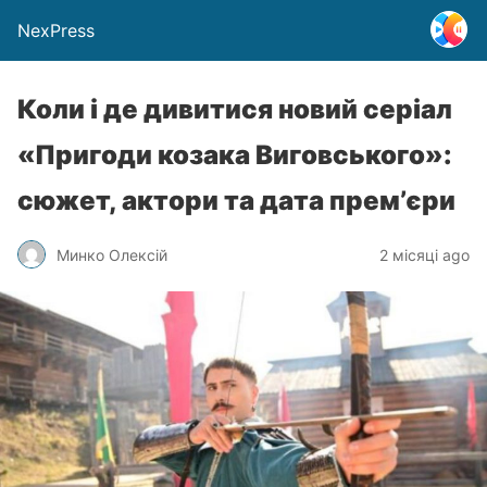
NexPress
Коли і де дивитися новий серіал
«Пригоди козака Виговського»:
сюжет, актори та дата прем’єри
Минко Олексій
2 місяці ago