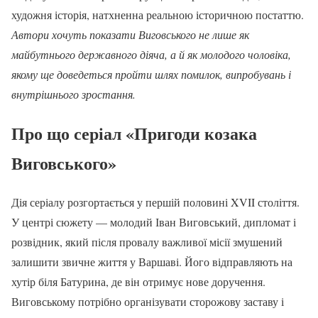
художня історія, натхненна реальною історичною постаттю.
Автори хочуть показати Виговського не лише як
майбутнього державного діяча, а й як молодого чоловіка,
якому ще доведеться пройти шлях помилок, випробувань і
внутрішнього зростання.
Про що серіал «Пригоди козака
Виговського»
Дія серіалу розгортається у першій половині XVII століття.
У центрі сюжету — молодий Іван Виговський, дипломат і
розвідник, який після провалу важливої місії змушений
залишити звичне життя у Варшаві. Його відправляють на
хутір біля Батурина, де він отримує нове доручення.
Виговському потрібно організувати сторожову заставу і