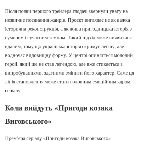
Після появи першого трейлера глядачі звернули увагу на
незвичне поєднання жанрів. Проєкт виглядає не як важка
історична реконструкція, а як жива пригодницька історія з
гумором і сучасним темпом. Такий підхід може виявитися
вдалим, тому що українська історія отримує легшу, але
водночас видовищну форму. У центрі опиняється молодий
герой, який ще не став легендою, але вже стикається з
випробуваннями, здатними змінити його характер. Саме ця
лінія становлення може стати головним емоційним ядром
серіалу.
Коли вийдуть «Пригоди козака
Виговського»
Прем’єра серіалу «Пригоди козака Виговського»