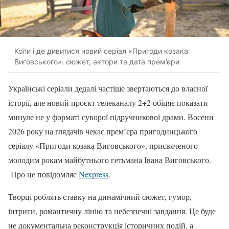
Коли і де дивитися новий серіал «Пригоди козака
Виговського»: сюжет, актори та дата прем’єри
Українські серіали дедалі частіше звертаються до власної
історії, але новий проєкт телеканалу 2+2 обіцяє показати
минуле не у форматі суворої підручникової драми. Восени
2026 року на глядачів чекає прем’єра пригодницького
серіалу «Пригоди козака Виговського», присвяченого
молодим рокам майбутнього гетьмана Івана Виговського.
Про це повідомляє
Nexpress
.
Творці роблять ставку на динамічний сюжет, гумор,
інтриги, романтичну лінію та небезпечні завдання. Це буде
не документальна реконструкція історичних подій, а