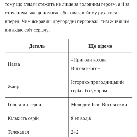
тому що глядач стежить не лише за головним героєм, а й за
оточенням, яке допомагає або заважає йому рухатися
вперед. Чим яскравіші другорядні персонажі, тим живішим
виглядає світ серіалу.
Деталь
Що відомо
«Пригоди козака
Назва
Виговського»
Історико-пригодницький
Жанр
серіал із гумором
Головний герой
Молодий Іван Виговський
Кількість серій
8 епізодів
Телеканал
2+2