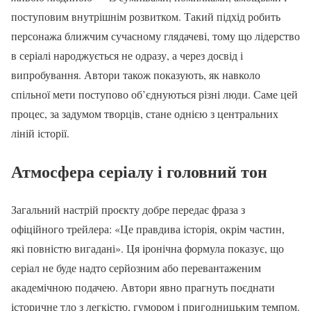
поступовим внутрішнім розвитком. Такий підхід робить
персонажа ближчим сучасному глядачеві, тому що лідерство
в серіалі народжується не одразу, а через досвід і
випробування. Автори також показують, як навколо
спільної мети поступово об’єднуються різні люди. Саме цей
процес, за задумом творців, стане однією з центральних
ліній історії.
Атмосфера серіалу і головний тон
Загальний настрій проєкту добре передає фраза з
офіційного трейлера: «Це правдива історія, окрім частин,
які повністю вигадані». Ця іронічна формула показує, що
серіал не буде надто серйозним або перевантаженим
академічною подачею. Автори явно прагнуть поєднати
історичне тло з легкістю, гумором і пригодницьким темпом.