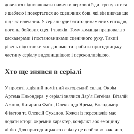
довелося відновлювати навички верхової їзди, тренуватися
з шаблею і повертатися до сценічних боїв, які він вивчав ще
під час навчання. У серіалі буде багато динамічних епізодів,
погонь, бойових сцен і трюків. Тому команда працювала з
каскадерами і постановниками сценічного руху. Такий
рівень підготовки має допомогти зробити пригодницьку
частину серіалу видовищнішою і переконливішою.
Хто ще знявся в серіалі
У проєкті задіяний помітний акторський склад. Окрім
Артема Пльондера, у серіалі знялися Дар’я Легейда, Віталій
Ажнов, Катарина Файн, Олександр Ярема, Володимир
Філатов та Олексій Суханов. Кожен із персонажів має
додати історії окремий характер, конфлікт або емоційну
лінію. Для пригодницького серіалу це особливо важливо,