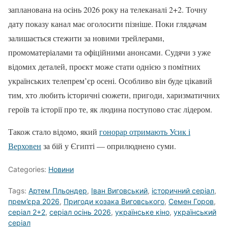
запланована на осінь 2026 року на телеканалі 2+2. Точну
дату показу канал має оголосити пізніше. Поки глядачам
залишається стежити за новими трейлерами,
промоматеріалами та офіційними анонсами. Судячи з уже
відомих деталей, проєкт може стати однією з помітних
українських телепрем’єр осені. Особливо він буде цікавий
тим, хто любить історичні сюжети, пригоди, харизматичних
героїв та історії про те, як людина поступово стає лідером.
Також стало відомо, який
гонорар отримають Усик і
Верховен
за бій у Єгипті — оприлюднено суми.
Categories:
Новини
Tags:
Артем Пльондер
,
Іван Виговський
,
історичний серіал
,
прем’єра 2026
,
Пригоди козака Виговського
,
Семен Горов
,
серіал 2+2
,
серіал осінь 2026
,
українське кіно
,
український
серіал