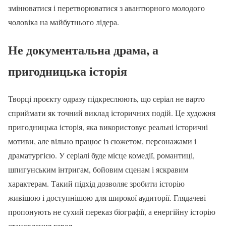
змінюватися і перетворюватися з авантюрного молодого
чоловіка на майбутнього лідера.
Не документальна драма, а
пригодницька історія
Творці проєкту одразу підкреслюють, що серіал не варто
сприймати як точний виклад історичних подій. Це художня
пригодницька історія, яка використовує реальні історичні
мотиви, але вільно працює із сюжетом, персонажами і
драматургією. У серіалі буде місце комедії, романтиці,
шпигунським інтригам, бойовим сценам і яскравим
характерам. Такий підхід дозволяє зробити історію
живішою і доступнішою для широкої аудиторії. Глядачеві
пропонують не сухий переказ біографії, а енергійну історію
становлення героя.