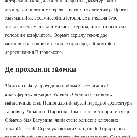
авторський склад дозволив поєднати драматургічний
досвід, історичний матеріал і телевізійну динаміку. Проєкт
задуманий як восьмисерійна історія, де в глядача буде
достатньо часу познайомитися з героєм, його оточенням і
головним конфліктом. Формат серіалу також дає
можливість розкрити не лише пригоди, а й внутрішнє
дорослішання Виговського.
Де проходили зйомки
Зйомки серіалу проходили в кількох історичних і
атмосферних локаціях України. Одним із головних
майданчиків став Національний музей народної архітектури
та побуту України в Пирогові. Там творці відтворили хутір
Обмачів біля Батурина, який стане однією з ключових
локацій історії. Серед українських хат, полів і природних
краєвидів знімали сцени життя місцевої громади. Саме такі