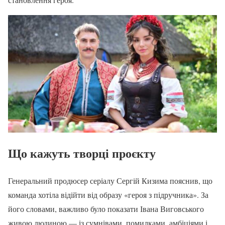
Що кажуть творці проєкту
Генеральний продюсер серіалу Сергій Кизима пояснив, що
команда хотіла відійти від образу «героя з підручника». За
його словами, важливо було показати Івана Виговського
живою людиною — із сумнівами, помилками, амбіціями і