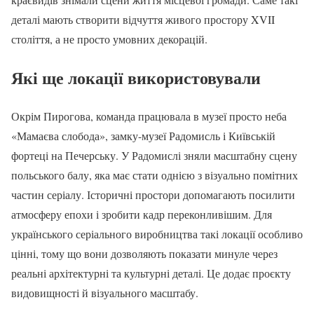
деталі мають створити відчуття живого простору XVII
століття, а не просто умовних декорацій.
Які ще локації використовували
Окрім Пирогова, команда працювала в музеї просто неба
«Мамаєва слобода», замку-музеї Радомисль і Київській
фортеці на Печерську. У Радомислі зняли масштабну сцену
польського балу, яка має стати однією з візуально помітних
частин серіалу. Історичні простори допомагають посилити
атмосферу епохи і зробити кадр переконливішим. Для
українського серіального виробництва такі локації особливо
цінні, тому що вони дозволяють показати минуле через
реальні архітектурні та культурні деталі. Це додає проєкту
видовищності й візуального масштабу.