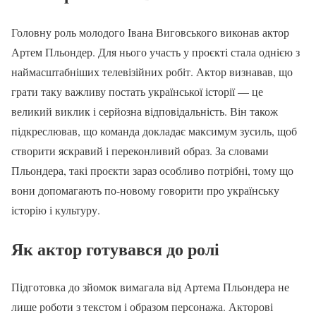
Головну роль молодого Івана Виговського виконав актор
Артем Пльондер. Для нього участь у проєкті стала однією з
наймасштабніших телевізійних робіт. Актор визнавав, що
грати таку важливу постать української історії — це
великий виклик і серйозна відповідальність. Він також
підкреслював, що команда докладає максимум зусиль, щоб
створити яскравий і переконливий образ. За словами
Пльондера, такі проєкти зараз особливо потрібні, тому що
вони допомагають по-новому говорити про українську
історію і культуру.
Як актор готувався до ролі
Підготовка до зйомок вимагала від Артема Пльондера не
лише роботи з текстом і образом персонажа. Акторові