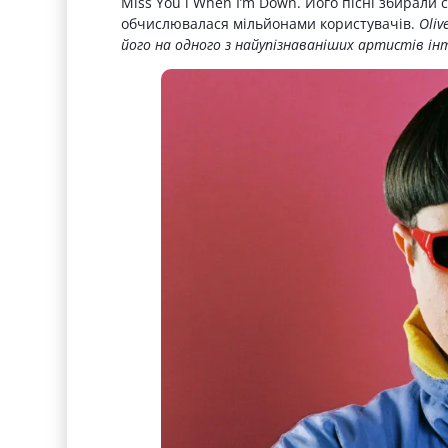
Miss You і When I’m Down. Його пісні збирали 
обчислювалася мільйонами користувачів.
Oliv
його на одного з найупізнаваніших артистів ін