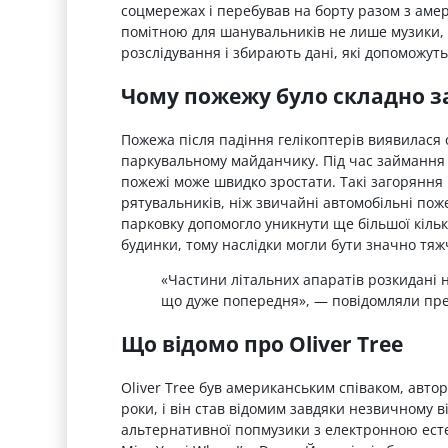
соцмережах і перебував на борту разом з аме
помітною для шанувальників не лише музики, 
розслідування і збирають дані, які допоможут
Чому пожежу було складно з
Пожежа після падіння гелікоптерів виявилася 
паркувальному майданчику. Під час займання л
пожежі може швидко зростати. Такі загоряння 
рятувальників, ніж звичайні автомобільні пож
парковку допомогло уникнути ще більшої кіль
будинки, тому наслідки могли бути значно тя
«Частини літальних апаратів розкидані н
що дуже попередня», — повідомляли пре
Що відомо про Oliver Tree
Oliver Tree був американським співаком, авто
роки, і він став відомим завдяки незвичному 
альтернативної попмузики з електронною есте