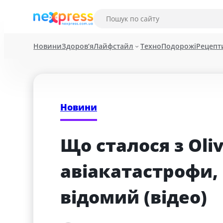
Новини
Здоров’я
Лайфстайл
Техно
Подорожі
Рецепт
Новини
Що сталося з Olive
авіакатастрофи, 
відомий (відео)