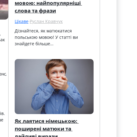
мовою: найпопулярніші 
слова та фрази
Цікаве
·
Руслан Кравчук
Дізнайтеся, як матюкатися 
д
польською мовою! У статті ви 
вак
знайдете більше…
анс,
ів.
ше
Як лаятися німецькою: 
поширені матюки та 
лайливі вирази