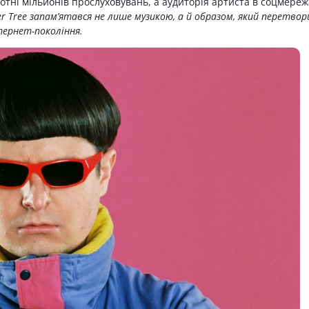
сотні мільйонів прослуховувань, а аудиторія артиста в соцмереж
er Tree запам’ятався не лише музикою, а й образом, який перетвор
тернет-покоління.