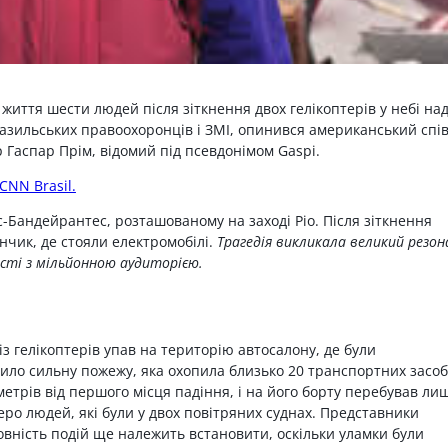
життя шести людей після зіткнення двох гелікоптерів у небі на
разильських правоохоронців і ЗМІ, опинився американський спі
р Гаспар Прім, відомий під псевдонімом Gaspi.
CNN Brasil.
с-Бандейрантес, розташованому на заході Ріо. Після зіткнення
нчик, де стояли електромобілі.
Трагедія викликала великий резон
сті з мільйонною аудиторією.
з гелікоптерів упав на територію автосалону, де були
ило сильну пожежу, яка охопила близько 20 транспортних засоб
етрів від першого місця падіння, і на його борту перебував ли
еро людей, які були у двох повітряних суднах. Представники
овність подій ще належить встановити, оскільки уламки були