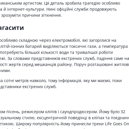
риканським артистом. Ця деталь зробила трагедію особливо
а й інтернет-культури. Нині офіційні служби продовжують
ь зрозуміти причини зіткнення.
агасити
особливо складною через електромобілі, які загорілися на
ітій-іонних батарей виділяються токсичні гази, а температура
потребують більшої кількості води та тривалішої роботи
ежі. За словами представників екстрених служб, падіння саме н
кості жертв серед мешканців району. Поруч розташовані житлов
жчими.
а сотні метрів навколо, тому інформація, яку ми маємо, поки
дставники екстрених служб.
ром пісень, режисером кліпів і саундпродюсером. Йому було 32
візуальному стилю, ексцентричній поведінці в кліпах та поєдна
тикою. Широку популярність йому принесли треки Life Goes On