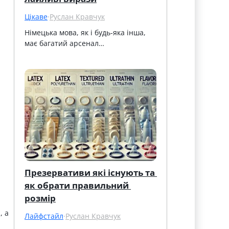
Цікаве
·
Руслан Кравчук
Німецька мова, як і будь-яка інша, 
має багатий арсенал…
Презервативи які існують та 
як обрати правильний 
розмір
, а
Лайфстайл
·
Руслан Кравчук