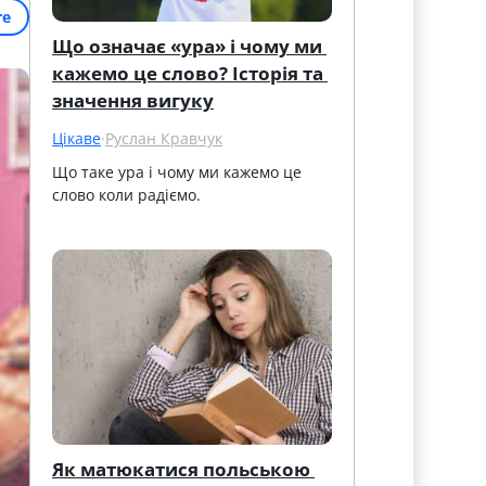
re
Що означає «ура» і чому ми 
кажемо це слово? Історія та 
значення вигуку
Цікаве
·
Руслан Кравчук
Що таке ура і чому ми кажемо це 
слово коли радіємо.
Як матюкатися польською 