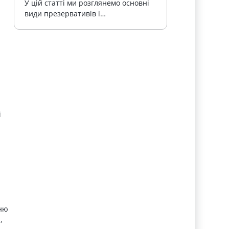
У цій статті ми розглянемо основні 
види презервативів і…
а
і
нню
,