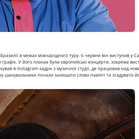
Бразилії в межах міжнародного туру. 6 червня він виступив у С
 графік. У його планах були європейські концерти, зокрема вис
лікував в Instagram кадри з музичної студії, де працював над но
фу шанувальники почали залишати слова пам’яті та згадувати й