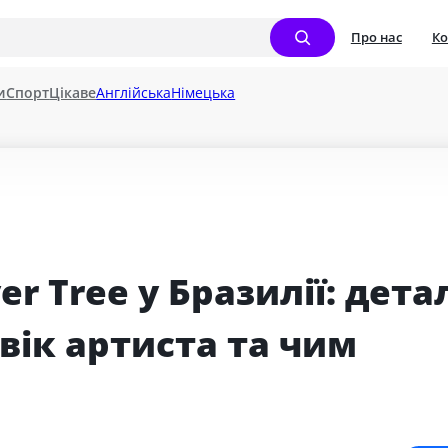
Про нас
Ко
и
Спорт
Цікаве
Англійська
Німецька
r Tree у Бразилії: детал
вік артиста та чим 