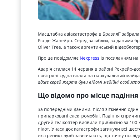
Масштабна авіакатастрофа в Бразилії забрала 
Ріо-де-Жанейро. Серед загиблих, за даними б
Oliver Tree, а також аргентинський відеоблоге
Про це повідомляє
Nexpress
із посиланням на
Аварія сталася 14 червня в районі Рекрейо-до
повітряні судна впали на паркувальний майда
адже серед жертв були відомі медійні особисто
Що відомо про місце падіння
За попередніми даними, після зіткнення один і
припарковані електромобілі. Падіння спричин
Другий гелікоптер виявили приблизно за 100 м
пілот. Унаслідок катастрофи загинули всі шест
екстрених служб зазначають, що точну послід