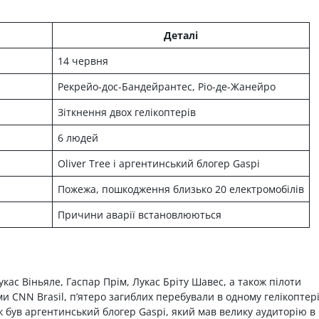
Деталі
14 червня
Рекрейо-дос-Бандейрантес, Ріо-де-Жанейро
Зіткнення двох гелікоптерів
6 людей
Oliver Tree і аргентинський блогер Gaspi
Пожежа, пошкодження близько 20 електромобілів
Причини аварії встановлюються
Лукас Віньяле, Гаспар Прім, Лукас Бріту Шавес, а також пілоти
 CNN Brasil, п’ятеро загиблих перебували в одному гелікоптері
ж був аргентинський блогер Gaspi, який мав велику аудиторію в