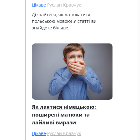
Цікаве
·
Руслан Кравчук
Дізнайтеся, як матюкатися 
польською мовою! У статті ви 
знайдете більше…
Як лаятися німецькою: 
поширені матюки та 
лайливі вирази
Цікаве
·
Руслан Кравчук