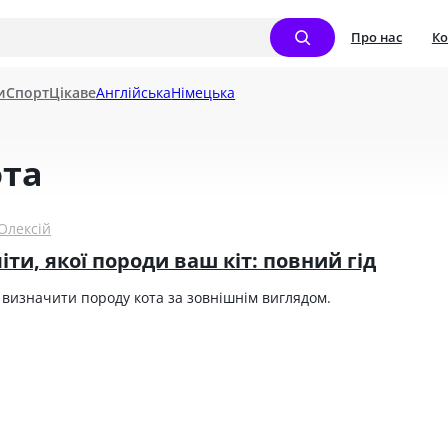
Про нас
Ко
и
Спорт
Цікаве
Англійська
Німецька
ота
Олексій
іти, якої породи ваш кіт: повний гід
к визначити породу кота за зовнішнім виглядом.