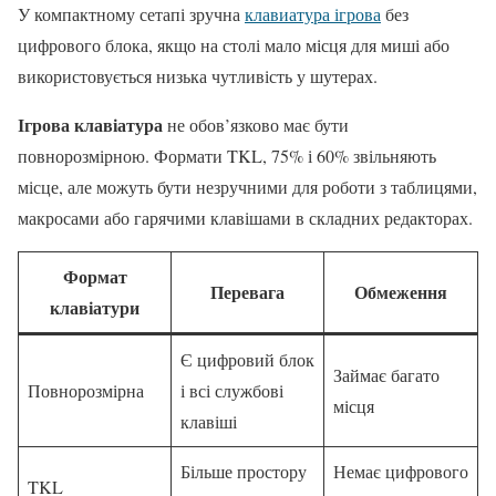
У компактному сетапі зручна
клавиатура ігрова
без
цифрового блока, якщо на столі мало місця для миші або
використовується низька чутливість у шутерах.
Ігрова клавіатура
не обов’язково має бути
повнорозмірною. Формати TKL, 75% і 60% звільняють
місце, але можуть бути незручними для роботи з таблицями,
макросами або гарячими клавішами в складних редакторах.
Формат
Перевага
Обмеження
клавіатури
Є цифровий блок
Займає багато
Повнорозмірна
і всі службові
місця
клавіші
Більше простору
Немає цифрового
TKL