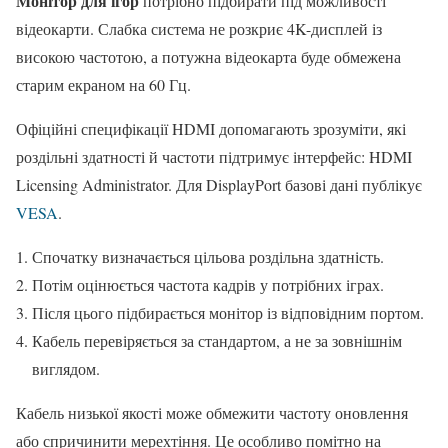
Монітор для ігор
потрібно підбирати під можливості
відеокарти. Слабка система не розкриє 4K-дисплей із
високою частотою, а потужна відеокарта буде обмежена
старим екраном на 60 Гц.
Офіційні специфікації HDMI допомагають зрозуміти, які
роздільні здатності й частоти підтримує інтерфейс: HDMI
Licensing Administrator. Для DisplayPort базові дані публікує
VESA
.
Спочатку визначається цільова роздільна здатність.
Потім оцінюється частота кадрів у потрібних іграх.
Після цього підбирається монітор із відповідним портом.
Кабель перевіряється за стандартом, а не за зовнішнім
виглядом.
Кабель низької якості може обмежити частоту оновлення
або спричинити мерехтіння. Це особливо помітно на