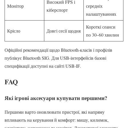
Високий FPS і
Монітор
середніх
кіберспорт
налаштуваннях
Короткі сеанси
Крісло
Довгі сесії щодня
по 30–60 хвилин
Офіційні рекомендації щодо Bluetooth-класів і профілів
публікує Bluetooth SIG. Для USB-інтерфейсів базові
специфікації доступні на сайті USB-IF.
FAQ
Які ігрові аксесуари купувати першими?
Першими варто оновлювати пристрої, які напряму
впливають на керування й комфорт: мишу, килимок,
клавіатуру, навушники та монітор. Декоративні елементи