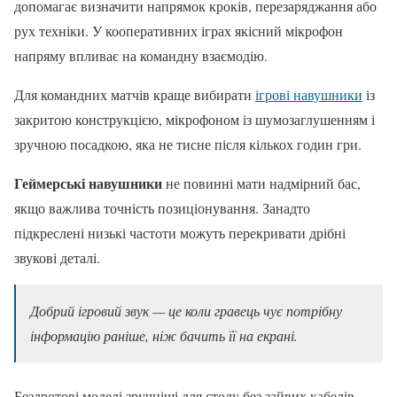
допомагає визначити напрямок кроків, перезаряджання або
рух техніки. У кооперативних іграх якісний мікрофон
напряму впливає на командну взаємодію.
Для командних матчів краще вибирати
ігрові навушники
із
закритою конструкцією, мікрофоном із шумозаглушенням і
зручною посадкою, яка не тисне після кількох годин гри.
Геймерські навушники
не повинні мати надмірний бас,
якщо важлива точність позиціонування. Занадто
підкреслені низькі частоти можуть перекривати дрібні
звукові деталі.
Добрий ігровий звук — це коли гравець чує потрібну
інформацію раніше, ніж бачить її на екрані.
Бездротові моделі зручніші для столу без зайвих кабелів.