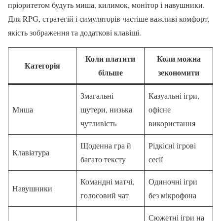
пріоритетом будуть миша, килимок, монітор і навушники.
Для RPG, стратегій і симуляторів частіше важливі комфорт,
якість зображення та додаткові клавіші.
Коли платити
Коли можна
Категорія
більше
зекономити
Змагальні
Казуальні ігри,
Миша
шутери, низька
офісне
чутливість
використання
Щоденна гра й
Рідкісні ігрові
Клавіатура
багато тексту
сесії
Командні матчі,
Одиночні ігри
Навушники
голосовий чат
без мікрофона
Сюжетні ігри на