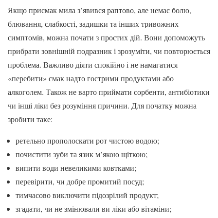
Якщо присмак мила з’явився раптово, але немає болю,
блювання, слабкості, задишки та інших тривожних
симптомів, можна почати з простих дій. Вони допоможуть
прибрати зовнішній подразник і зрозуміти, чи повторюється
проблема. Важливо діяти спокійно і не намагатися
«перебити» смак надто гострими продуктами або
алкоголем. Також не варто приймати сорбенти, антибіотики
чи інші ліки без розуміння причини. Для початку можна
зробити таке:
ретельно прополоскати рот чистою водою;
почистити зуби та язик м’якою щіткою;
випити води невеликими ковтками;
перевірити, чи добре промитий посуд;
тимчасово виключити підозрілий продукт;
згадати, чи не змінювали ви ліки або вітаміни;