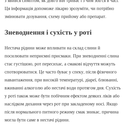
з’явився симптом, як довго він триває і з чим збігся в часі.
Ця інформація допоможе лікарю зрозуміти, чи потрібно
змінювати дозування, схему прийому або препарат.
Зневоднення і сухість у роті
Нестача рідини може впливати на склад слини й
посилювати неприємні присмаки. При зневодненні слина
стає густішою, рот пересихає, а смакові відчуття можуть
спотворюватися. Це часто буває у спеку, після фізичного
навантаження, при високій температурі, діареї, блюванні,
вживанні алкоголю або нестачі води протягом дня. Сухість
у роті також може бути побічним ефектом деяких ліків або
наслідком дихання через рот при закладеному носі. Якщо
після нормального питного режиму смак зникає, причина
могла бути саме в нестачі рідини.