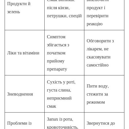
Продукти й
після кінзи,
продукт і
зелень
петрушки, спецій
перевірити
реакцію
Симптом
Обговорити з
збігається з
лікарем, не
Ліки та вітаміни
початком
скасовувати
прийому
самостійно
препарату
Сухість у роті,
Пити воду,
густа слина,
Зневоднення
стежити за
неприємний
режимом
смак
Запах із рота,
Проблеми із
Звернутися до
кровоточивість,