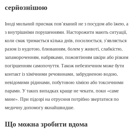
серйознішою
Іноді мильний присмак пов’язаний не з посудом або їжею, а
з внутрішніми порушеннями. Насторожити мають ситуації,
коли смак тримається кілька днів, посилюється, з’являється
разом із нудотою, блюванням, болем у животі, слабкістю,
запамороченням, набряками, пожовтінням шкіри або різким
погіршенням самопочуття. Також небезпечним може бути
контакт із хімічними речовинами, забрудненою водою,
невідомими рідинами, побутовою хімією або токсичними
парами. У таких випадках краще не чекати, поки «саме
мине». При підозрі на отруєння потрібно звертатися по
медичну допомогу якнайшвидше.
Що можна зробити вдома