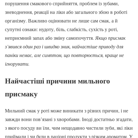
порушення смакового сприйняття, проблем із зубами,
зневоднення, реакції на ліки або загального збою в роботі
організму. Важливо оцінювати не лише сам смак, а й
супутні ознаки: нудоту, біль, слабкість, сухість у роті,
неприємний запах або зміну самопочуття.
Якщо присмак
з’явився один раз і швидко зник, найчастіше приводу для
паніки немає, але симптом, що повторюється, краще не
ігнорувати.
Найчастіші причини мильного
присмаку
Мильний смак у роті може виникати з різних причин, і не
завжди вони пов’язані з хворобами. Іноді достатньо згадати,
з якого посуду ви їли, чим нещодавно чистили зуби, які ліки
приймали і чи були в раціоні продукти з різким ароматом. У