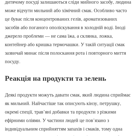
дитячому посуді залишаються сліди мийного засобу, людина
може відчути мильний або хімічний смак. Особливо часто
це буває після концентрованих гелів, ароматизованих
засобів або поганого ополіскування в холодній воді. Іноді
джерело проблеми — не сама їжа, а склянка, ложка,
контейнер або кришка термочашки. У такій ситуації смак
зазвичай минає після полоскання рота і повторного миття
посуду.
Реакція на продукти та зелень
Деякі продукти можуть давати смак, який людина сприймає
як мильний. Найчастіше так описують кінзу, петрушку,
окремі спеції, трав’яні добавки та продукти з різкими
ефірними оліями. У частини людей це пов’язано з
індивідуальним сприйняттям запахів і смаків, тому одна