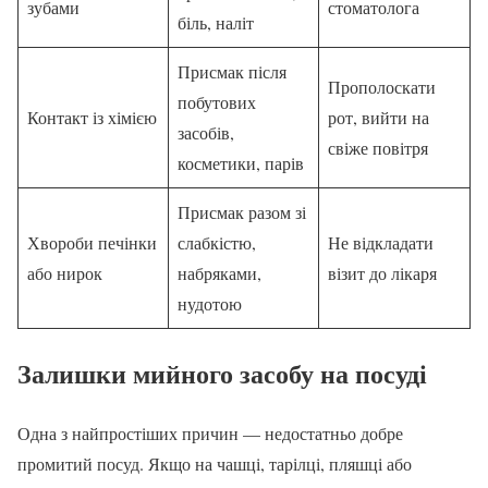
зубами
стоматолога
біль, наліт
Присмак після
Прополоскати
побутових
Контакт із хімією
рот, вийти на
засобів,
свіже повітря
косметики, парів
Присмак разом зі
Хвороби печінки
слабкістю,
Не відкладати
або нирок
набряками,
візит до лікаря
нудотою
Залишки мийного засобу на посуді
Одна з найпростіших причин — недостатньо добре
промитий посуд. Якщо на чашці, тарілці, пляшці або