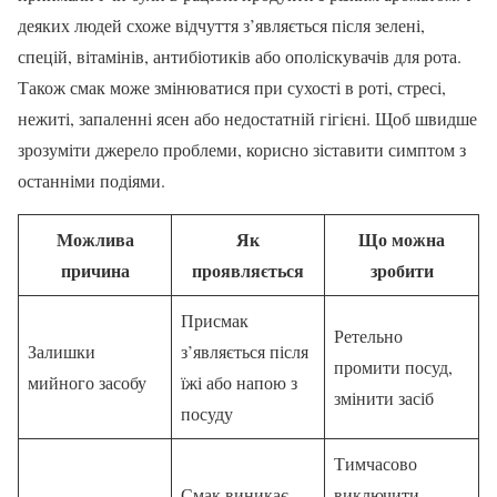
деяких людей схоже відчуття з’являється після зелені,
спецій, вітамінів, антибіотиків або ополіскувачів для рота.
Також смак може змінюватися при сухості в роті, стресі,
нежиті, запаленні ясен або недостатній гігієні. Щоб швидше
зрозуміти джерело проблеми, корисно зіставити симптом з
останніми подіями.
Можлива
Як
Що можна
причина
проявляється
зробити
Присмак
Ретельно
Залишки
з’являється після
промити посуд,
мийного засобу
їжі або напою з
змінити засіб
посуду
Тимчасово
Смак виникає
виключити