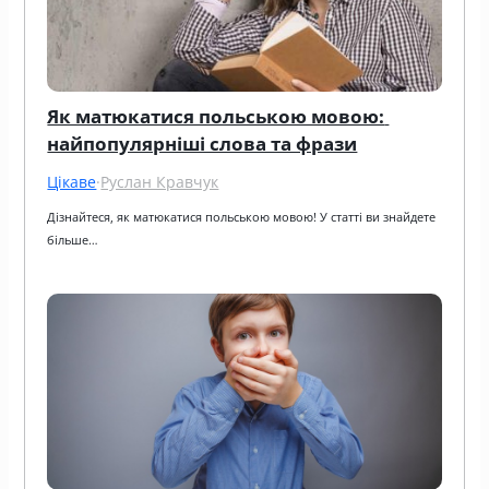
Як матюкатися польською мовою: 
найпопулярніші слова та фрази
Цікаве
·
Руслан Кравчук
Дізнайтеся, як матюкатися польською мовою! У статті ви знайдете 
більше…