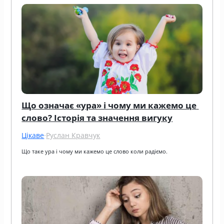
Що означає «ура» і чому ми кажемо це 
слово? Історія та значення вигуку
Цікаве
·
Руслан Кравчук
Що таке ура і чому ми кажемо це слово коли радіємо.