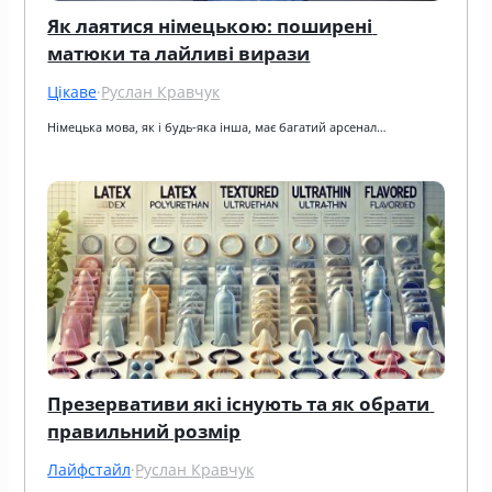
Як лаятися німецькою: поширені 
матюки та лайливі вирази
Цікаве
·
Руслан Кравчук
Німецька мова, як і будь-яка інша, має багатий арсенал…
Презервативи які існують та як обрати 
правильний розмір
Лайфстайл
·
Руслан Кравчук