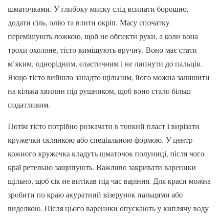
шматочками. У глибоку миску слід всипати борошно,
додати сіль, олію та влити окріп. Масу спочатку
перемішують ложкою, щоб не обпекти руки, а коли вона
трохи охолоне, тісто вимішують вручну. Воно має стати
м’яким, однорідним, еластичним і не липнути до пальців.
Якщо тісто вийшло занадто щільним, його можна залишити
на кілька хвилин під рушником, щоб воно стало більш
податливим.
Потім тісто потрібно розкачати в тонкий пласт і вирізати
кружечки склянкою або спеціальною формою. У центр
кожного кружечка кладуть шматочок полуниці, після чого
краї ретельно защипують. Важливо закривати вареники
щільно, щоб сік не витікав під час варіння. Для краси можна
зробити по краю акуратний візерунок пальцями або
виделкою. Після цього вареники опускають у киплячу воду