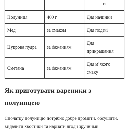
и
Полуниця
400 г
Для начинки
Мед
за смаком
Для подачі
Для
Цукрова пудра
за бажанням
прикрашання
Для м’якого
Сметана
за бажанням
смаку
Як приготувати вареники з
полуницею
Спочатку полуницю потрібно добре промити, обсушити,
видалити хвостики та нарізати ягоди зручними